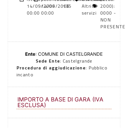
14/09/2006
14/09/2006
135
Altri
0
2000):
00:00
00:00
servizi
0000 -
NON
PRESENTE
Ente
: COMUNE DI CASTELGRANDE
Sede Ente
: Castelgrande
Procedura di aggiudicazione
: Pubblico
incanto
IMPORTO A BASE DI GARA (IVA
ESCLUSA)