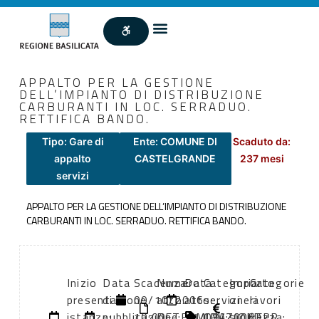
APPALTO PER LA GESTIONE
DELL’IMPIANTO DI DISTRIBUZIONE
CARBURANTI IN LOC. SERRADUO.
RETTIFICA BANDO.
Tipo: Gare di
Ente: COMUNE DI
Scaduto da:
appalto
CASTELGRANDE
237 mesi
servizi
APPALTO PER LA GESTIONE DELL’IMPIANTO DI DISTRIBUZIONE
CARBURANTI IN LOC. SERRADUO. RETTIFICA BANDO.
Inizio
Data
Scadenza:
Numero
Data
Categoria
Importo
Categorie
presentazione
di
09/10/2006
atto:
atto:
servizi
oneri
lavori
istanze:
pubblicazione:
10:00
DETERMINAZIONE
11/09/2006
CPV:
sicurezza:
(DPR