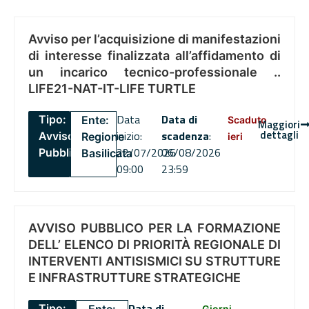
Avviso per l’acquisizione di manifestazioni
di interesse finalizzata all’affidamento di
un incarico tecnico-professionale ..
LIFE21-NAT-IT-LIFE TURTLE
Data
Data di
Tipo:
Ente:
Scaduto
Maggiori
dettagli
inizio:
scadenza
:
Avviso
Regione
ieri
22/07/2026
06/08/2026
Pubblico
Basilicata
09:00
23:59
AVVISO PUBBLICO PER LA FORMAZIONE
DELL’ ELENCO DI PRIORITÀ REGIONALE DI
INTERVENTI ANTISISMICI SU STRUTTURE
E INFRASTRUTTURE STRATEGICHE
Data di
Tipo:
Giorni