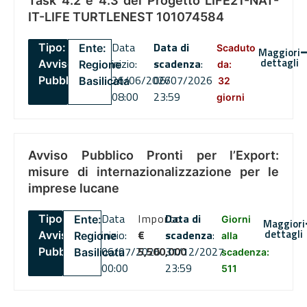
Task 4.2 e 4.3 del Progetto LIFE21-NAT-
IT-LIFE TURTLENEST 101074584
Data
Data di
Tipo:
Ente:
Scaduto
Maggiori
dettagli
inizio:
scadenza
:
Avviso
Regione
da:
26/06/2026
06/07/2026
Pubblico
Basilicata
32
08:00
23:59
giorni
Avviso Pubblico Pronti per l’Export:
misure di internazionalizzazione per le
imprese lucane
Data
Importo
Data di
Tipo:
Ente:
Giorni
Maggiori
dettagli
inizio:
€
scadenza
:
Avviso
Regione
alla
06/07/2026
5,500,000
31/12/2027
Pubblico
Basilicata
scadenza:
00:00
23:59
511