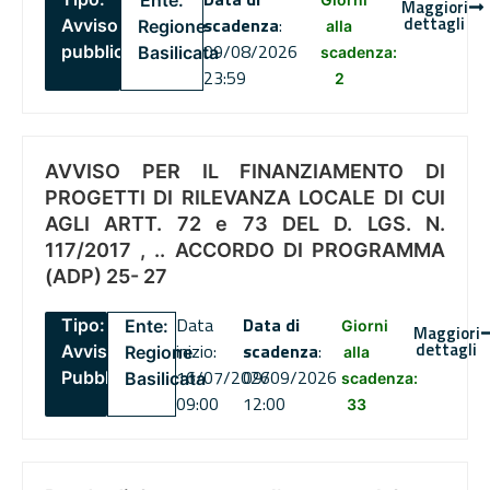
Ente:
Maggiori
dettagli
scadenza
:
Avviso
Regione
alla
09/08/2026
pubblico
Basilicata
scadenza:
23:59
2
AVVISO PER IL FINANZIAMENTO DI
PROGETTI DI RILEVANZA LOCALE DI CUI
AGLI ARTT. 72 e 73 DEL D. LGS. N.
117/2017 , .. ACCORDO DI PROGRAMMA
(ADP) 25- 27
Data
Data di
Tipo:
Ente:
Giorni
Maggiori
dettagli
inizio:
scadenza
:
Avviso
Regione
alla
16/07/2026
09/09/2026
Pubblico
Basilicata
scadenza:
09:00
12:00
33