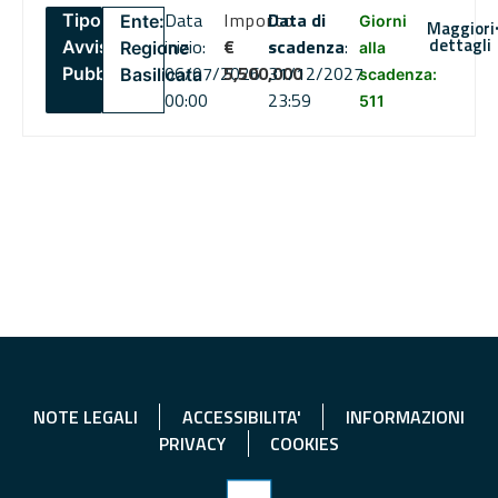
Data
Importo
Data di
Tipo:
Ente:
Giorni
Maggiori
dettagli
inizio:
€
scadenza
:
Avviso
Regione
alla
06/07/2026
5,500,000
31/12/2027
Pubblico
Basilicata
scadenza:
00:00
23:59
511
NOTE LEGALI
ACCESSIBILITA'
INFORMAZIONI
PRIVACY
COOKIES