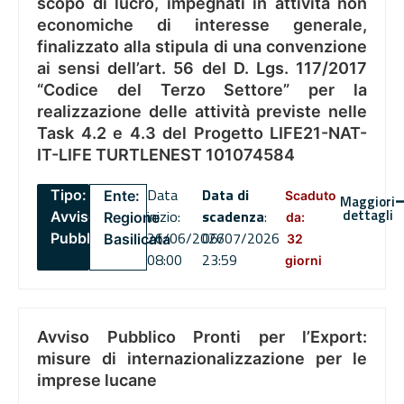
scopo di lucro, impegnati in attività non
economiche di interesse generale,
finalizzato alla stipula di una convenzione
ai sensi dell’art. 56 del D. Lgs. 117/2017
“Codice del Terzo Settore” per la
realizzazione delle attività previste nelle
Task 4.2 e 4.3 del Progetto LIFE21-NAT-
IT-LIFE TURTLENEST 101074584
Data
Data di
Tipo:
Ente:
Scaduto
Maggiori
dettagli
inizio:
scadenza
:
Avviso
Regione
da:
26/06/2026
06/07/2026
Pubblico
Basilicata
32
08:00
23:59
giorni
Avviso Pubblico Pronti per l’Export:
misure di internazionalizzazione per le
imprese lucane