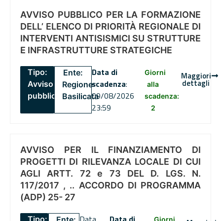
AVVISO PUBBLICO PER LA FORMAZIONE
DELL’ ELENCO DI PRIORITÀ REGIONALE DI
INTERVENTI ANTISISMICI SU STRUTTURE
E INFRASTRUTTURE STRATEGICHE
Data di
Tipo:
Ente:
Giorni
Maggiori
dettagli
scadenza
:
Avviso
Regione
alla
09/08/2026
pubblico
Basilicata
scadenza:
23:59
2
AVVISO PER IL FINANZIAMENTO DI
PROGETTI DI RILEVANZA LOCALE DI CUI
AGLI ARTT. 72 e 73 DEL D. LGS. N.
117/2017 , .. ACCORDO DI PROGRAMMA
(ADP) 25- 27
Data
Data di
Tipo:
Ente:
Giorni