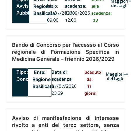
Maggiori
dettagli
inizio:
scadenza
:
Avviso
Regione
alla
16/07/2026
09/09/2026
Pubblico
Basilicata
scadenza:
09:00
12:00
33
Bando di Concorso per l’accesso al Corso
regionale di Formazione Specifica in
Medicina Generale – triennio 2026/2029
Data di
Tipo:
Ente:
Scaduto
Maggiori
dettagli
scadenza
:
Concorsi
Regione
da:
27/07/2026
Basilicata
11
23:59
giorni
Avviso di manifestazione di interesse
rivolto a enti del terzo settore, senza