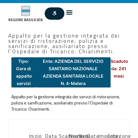
Appalto per la gestione integrata dei
servizi di ristorazione, pulizia e
sanificazione, ausiliariato presso
l’Ospedale di Tricarico: Chiarimenti.
Tipo:
Ente: AZIENDA DEL SERVIZIO
Scaduto
Gare di
SANITARIO NAZIONALE
da: 241
appalto
AZIENDA SANITARIA LOCALE
mesi
servizi
N. 4-Matera
Appalto per la gestione integrata dei servizi di ristorazione,
pulizia e sanificazione, ausiliariato presso l’Ospedale di
Tricarico: Chiarimenti.
Inizio
Data
Scadenza:
Numero
Data
Data
Importo
Categorie