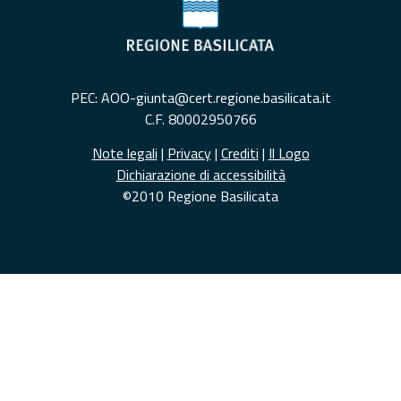
PEC: AOO-giunta@cert.regione.basilicata.it
C.F. 80002950766
Note legali
|
Privacy
|
Crediti
|
Il Logo
Dichiarazione di accessibilità
©2010 Regione Basilicata