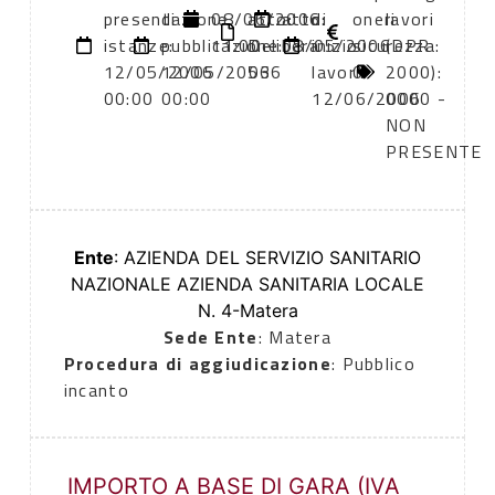
presentazione
di
08/06/2006
atto:
atto:
di
oneri
lavori
istanze:
pubblicazione:
11:00
Delibera
08/05/2006
inizio
sicurezza:
(DPR
12/05/2006
12/05/2006
536
lavori:
0
2000):
00:00
00:00
12/06/2006
0000 -
NON
PRESENTE
Ente
: AZIENDA DEL SERVIZIO SANITARIO
NAZIONALE AZIENDA SANITARIA LOCALE
N. 4-Matera
Sede Ente
: Matera
Procedura di aggiudicazione
: Pubblico
incanto
IMPORTO A BASE DI GARA (IVA