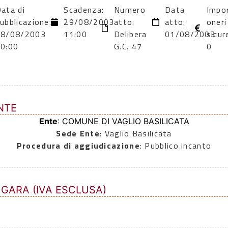
ata di
Scadenza:
Numero
Data
Impo
ubblicazione:
29/08/2003
atto:
atto:
oneri
08/08/2003
11:00
Delibera
01/08/2003
sicur
0:00
G.C. 47
0
NTE
Ente
: COMUNE DI VAGLIO BASILICATA
Sede Ente
: Vaglio Basilicata
Procedura di aggiudicazione
: Pubblico incanto
 GARA (IVA ESCLUSA)