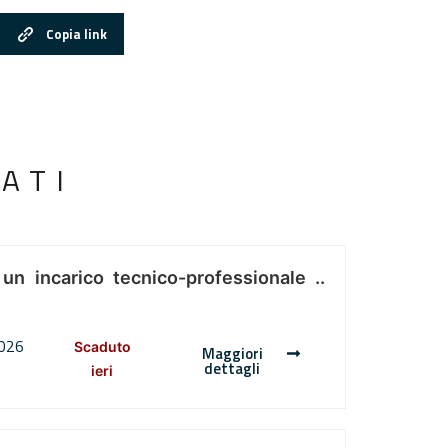
Copia link
ATI
 un incarico tecnico-professionale ..
2026
Scaduto
Maggiori
dettagli
ieri