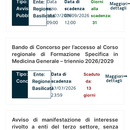
Data
Data di
Tipo:
Ente:
Giorni
Maggiori
dettagli
inizio:
scadenza
:
Avviso
Regione
alla
16/07/2026
09/09/2026
Pubblico
Basilicata
scadenza:
09:00
12:00
31
Bando di Concorso per l’accesso al Corso
regionale di Formazione Specifica in
Medicina Generale – triennio 2026/2029
Data di
Tipo:
Ente:
Scaduto
Maggiori
dettagli
scadenza
:
Concorsi
Regione
da:
27/07/2026
Basilicata
13
23:59
giorni
Avviso di manifestazione di interesse
rivolto a enti del terzo settore, senza