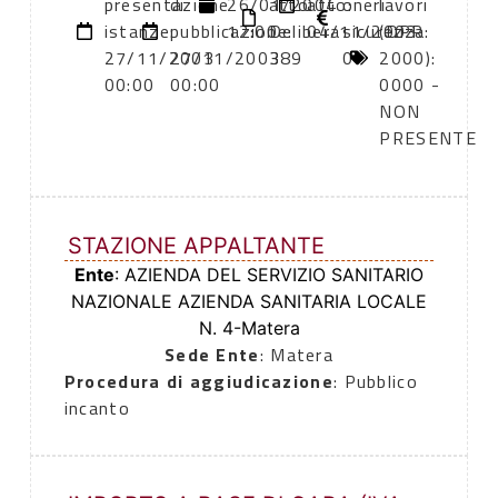
presentazione
di
26/01/2004
atto:
atto:
oneri
lavori
istanze:
pubblicazione:
12:00
Delibera
04/11/2003
sicurezza:
(DPR
27/11/2003
27/11/2003
389
0
2000):
00:00
00:00
0000 -
NON
PRESENTE
STAZIONE APPALTANTE
Ente
: AZIENDA DEL SERVIZIO SANITARIO
NAZIONALE AZIENDA SANITARIA LOCALE
N. 4-Matera
Sede Ente
: Matera
Procedura di aggiudicazione
: Pubblico
incanto