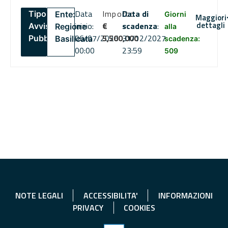
Data
Importo
Data di
Tipo:
Ente:
Giorni
Maggiori
dettagli
inizio:
€
scadenza
:
Avviso
Regione
alla
06/07/2026
5,500,000
31/12/2027
Pubblico
Basilicata
scadenza:
00:00
23:59
509
NOTE LEGALI
ACCESSIBILITA'
INFORMAZIONI
PRIVACY
COOKIES