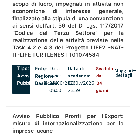
scopo di lucro, impegnati in attività non
economiche di interesse generale,
finalizzato alla stipula di una convenzione
ai sensi dell’art. 56 del D. Lgs. 117/2017
“Codice del Terzo Settore” per la
realizzazione delle attività previste nelle
Task 4.2 e 4.3 del Progetto LIFE21-NAT-
IT-LIFE TURTLENEST 101074584
Data
Data di
Tipo:
Ente:
Scaduto
Maggiori
dettagli
inizio:
scadenza
:
Avviso
Regione
da:
26/06/2026
06/07/2026
Pubblico
Basilicata
34
08:00
23:59
giorni
Avviso Pubblico Pronti per l’Export:
misure di internazionalizzazione per le
imprese lucane