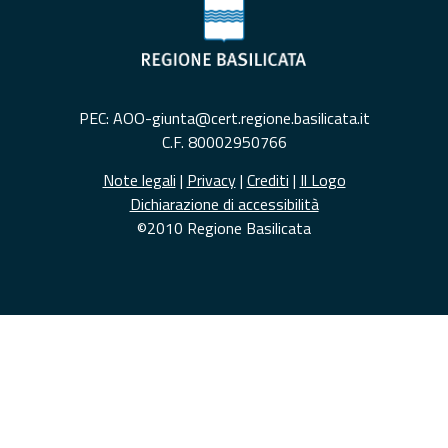
PEC: AOO-giunta@cert.regione.basilicata.it
C.F. 80002950766
Note legali
|
Privacy
|
Crediti
|
Il Logo
Dichiarazione di accessibilità
©2010 Regione Basilicata