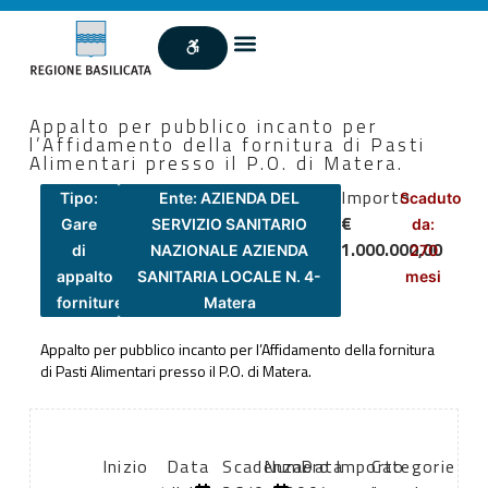
Appalto per pubblico incanto per
l’Affidamento della fornitura di Pasti
Alimentari presso il P.O. di Matera.
Importo
Tipo:
Ente: AZIENDA DEL
Scaduto
€
Gare
SERVIZIO SANITARIO
da:
1.000.000,00
di
NAZIONALE AZIENDA
270
appalto
SANITARIA LOCALE N. 4-
mesi
forniture
Matera
Appalto per pubblico incanto per l’Affidamento della fornitura
di Pasti Alimentari presso il P.O. di Matera.
Inizio
Data
Scadenza:
Numero
Data
Importo
Categorie