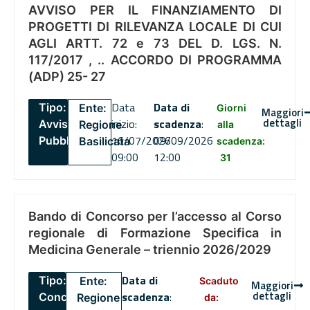
AVVISO PER IL FINANZIAMENTO DI
PROGETTI DI RILEVANZA LOCALE DI CUI
AGLI ARTT. 72 e 73 DEL D. LGS. N.
117/2017 , .. ACCORDO DI PROGRAMMA
(ADP) 25- 27
Data
Data di
Tipo:
Ente:
Giorni
Maggiori
dettagli
inizio:
scadenza
:
Avviso
Regione
alla
16/07/2026
09/09/2026
Pubblico
Basilicata
scadenza:
09:00
12:00
31
Bando di Concorso per l’accesso al Corso
regionale di Formazione Specifica in
Medicina Generale – triennio 2026/2029
Data di
Tipo:
Ente:
Scaduto
Maggiori
dettagli
scadenza
:
Concorsi
Regione
da: