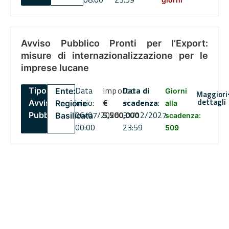
Avviso Pubblico Pronti per l’Export:
misure di internazionalizzazione per le
imprese lucane
Data
Importo
Data di
Tipo:
Ente:
Giorni
Maggiori
dettagli
inizio:
€
scadenza
:
Avviso
Regione
alla
06/07/2026
5,500,000
31/12/2027
Pubblico
Basilicata
scadenza:
00:00
23:59
509