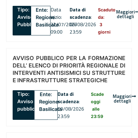
Data
Data di
Tipo:
Ente:
Scaduto
Maggiori
dettagli
inizio:
scadenza
:
Avviso
Regione
da:
22/07/2026
06/08/2026
Pubblico
Basilicata
3
09:00
23:59
giorni
AVVISO PUBBLICO PER LA FORMAZIONE
DELL’ ELENCO DI PRIORITÀ REGIONALE DI
INTERVENTI ANTISISMICI SU STRUTTURE
E INFRASTRUTTURE STRATEGICHE
Data di
Tipo:
Ente:
Scade
Maggiori
dettagli
scadenza
:
Avviso
Regione
oggi
09/08/2026
pubblico
Basilicata
alle
23:59
23:59