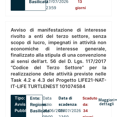
27/07/2026
Basilicata
13
23:59
giorni
Avviso di manifestazione di interesse
rivolto a enti del terzo settore, senza
scopo di lucro, impegnati in attività non
economiche di interesse generale,
finalizzato alla stipula di una convenzione
ai sensi dell’art. 56 del D. Lgs. 117/2017
“Codice del Terzo Settore” per la
realizzazione delle attività previste nelle
Task 4.2 e 4.3 del Progetto LIFE21-NAT-
IT-LIFE TURTLENEST 101074584
Data
Data di
Tipo:
Ente:
Scaduto
Maggiori
dettagli
inizio:
scadenza
:
Avviso
Regione
da:
26/06/2026
06/07/2026
Pubblico
Basilicata
34
08:00
23:59
giorni