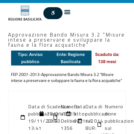
Approvazione Bando Misura 3.2 “Misure
intese a preservare e sviluppare la
fauna e la flora acquatiche”
Tipo: Avviso
Ente: Regione
Scaduto da:
pubblico
Basilicata
138 mesi
FEP 2007-2013-Approvazione Bando Misura 3.2 “Misure
intese a preservare e sviluppare la fauna e la flora acquatiche”
Data di
Scadenza:
Numero
Data
Data di
Numero
pubblicazione:
29/01/2015
atto:
atto:
pubblicazione
di
19/11/2014
23:00
Delibera
07/11/2014
sul
pubblicazio
13:41
1356
BUR:
sul