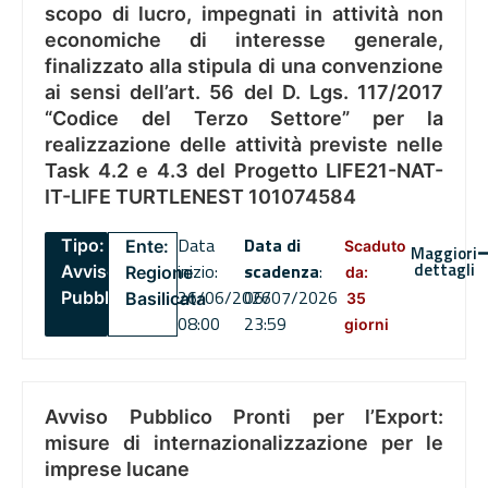
scopo di lucro, impegnati in attività non
economiche di interesse generale,
finalizzato alla stipula di una convenzione
ai sensi dell’art. 56 del D. Lgs. 117/2017
“Codice del Terzo Settore” per la
realizzazione delle attività previste nelle
Task 4.2 e 4.3 del Progetto LIFE21-NAT-
IT-LIFE TURTLENEST 101074584
Data
Data di
Tipo:
Ente:
Scaduto
Maggiori
dettagli
inizio:
scadenza
:
Avviso
Regione
da:
26/06/2026
06/07/2026
Pubblico
Basilicata
35
08:00
23:59
giorni
Avviso Pubblico Pronti per l’Export:
misure di internazionalizzazione per le
imprese lucane