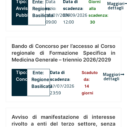
Data
Data di
Tipo:
Ente:
Giorni
Maggiori
dettagli
inizio:
scadenza
:
Avviso
Regione
alla
16/07/2026
09/09/2026
Pubblico
Basilicata
scadenza:
09:00
12:00
30
Bando di Concorso per l’accesso al Corso
regionale di Formazione Specifica in
Medicina Generale – triennio 2026/2029
Data di
Tipo:
Ente:
Scaduto
Maggiori
dettagli
scadenza
:
Concorsi
Regione
da:
27/07/2026
Basilicata
14
23:59
giorni
Avviso di manifestazione di interesse
rivolto a enti del terzo settore, senza