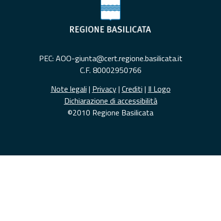
PEC: AOO-giunta@cert.regione.basilicata.it
C.F. 80002950766
Note legali
|
Privacy
|
Crediti
|
Il Logo
Dichiarazione di accessibilità
©2010 Regione Basilicata