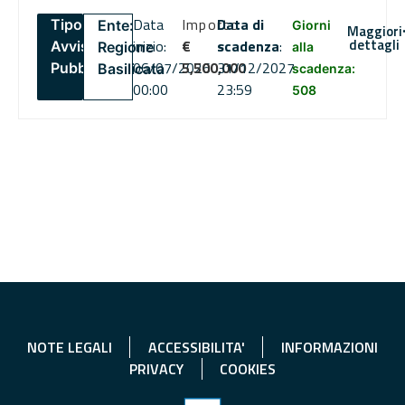
Data
Importo
Data di
Tipo:
Ente:
Giorni
Maggiori
dettagli
inizio:
€
scadenza
:
Avviso
Regione
alla
06/07/2026
5,500,000
31/12/2027
Pubblico
Basilicata
scadenza:
00:00
23:59
508
NOTE LEGALI
ACCESSIBILITA'
INFORMAZIONI
PRIVACY
COOKIES