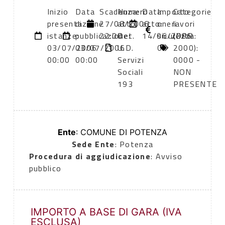
Inizio
Data
Scadenza:
Numero
Data
Importo
Categorie
presentazione
di
27/08/2006
atto:
atto:
oneri
lavori
istanze:
pubblicazione:
22:00
Det.
14/06/2006
sicurezza:
(DPR
03/07/2006
03/07/2006
U.D.
0
2000):
00:00
00:00
Servizi
0000 -
Sociali
NON
193
PRESENTE
Ente
: COMUNE DI POTENZA
Sede Ente
: Potenza
Procedura di aggiudicazione
: Avviso
pubblico
IMPORTO A BASE DI GARA (IVA
ESCLUSA)