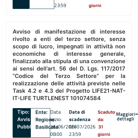
23:59
giorni
Avviso di manifestazione di interesse
rivolto a enti del terzo settore, senza
scopo di lucro, impegnati in attività non
economiche di interesse generale,
finalizzato alla stipula di una convenzione
ai sensi dell’art. 56 del D. Lgs. 117/2017
“Codice del Terzo Settore” per la
realizzazione delle attività previste nelle
Task 4.2 e 4.3 del Progetto LIFE21-NAT-
IT-LIFE TURTLENEST 101074584
Data
Data di
Tipo:
Ente:
Scaduto
Maggiori
dettagli
inizio:
scadenza
:
Avviso
Regione
da:
26/06/2026
06/07/2026
Pubblico
Basilicata
31
08:00
23:59
giorni