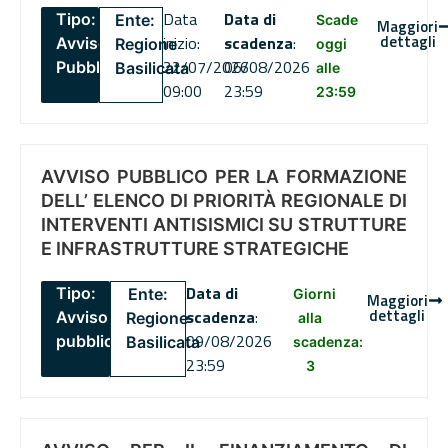
Data
Data di
Tipo:
Ente:
Scade
Maggiori
dettagli
inizio:
scadenza
:
Avviso
Regione
oggi
22/07/2026
06/08/2026
Pubblico
Basilicata
alle
09:00
23:59
23:59
AVVISO PUBBLICO PER LA FORMAZIONE
DELL’ ELENCO DI PRIORITÀ REGIONALE DI
INTERVENTI ANTISISMICI SU STRUTTURE
E INFRASTRUTTURE STRATEGICHE
Data di
Tipo:
Ente:
Giorni
Maggiori
dettagli
scadenza
:
Avviso
Regione
alla
09/08/2026
pubblico
Basilicata
scadenza:
23:59
3