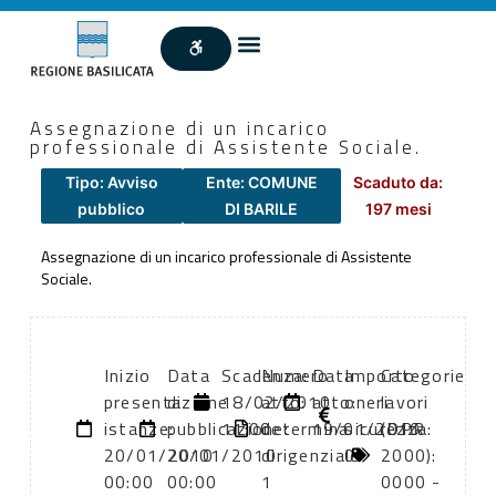
Assegnazione di un incarico
professionale di Assistente Sociale.
Tipo: Avviso
Ente: COMUNE
Scaduto da:
pubblico
DI BARILE
197 mesi
Assegnazione di un incarico professionale di Assistente
Sociale.
Inizio
Data
Scadenza:
Numero
Data
Importo
Categorie
presentazione
di
18/02/2010
atto:
atto:
oneri
lavori
istanze:
pubblicazione:
11:00
determina
19/01/2010
sicurezza:
(DPR
20/01/2010
20/01/2010
dirigenziale
0
2000):
00:00
00:00
1
0000 -