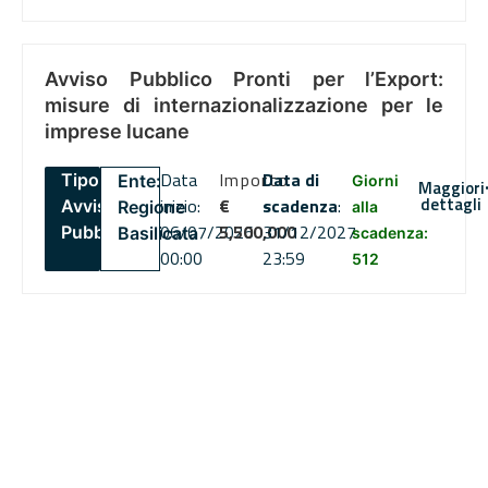
Avviso Pubblico Pronti per l’Export:
misure di internazionalizzazione per le
imprese lucane
Data
Importo
Data di
Tipo:
Ente:
Giorni
Maggiori
dettagli
inizio:
€
scadenza
:
Avviso
Regione
alla
06/07/2026
5,500,000
31/12/2027
Pubblico
Basilicata
scadenza:
00:00
23:59
512