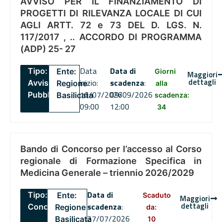
AVVISO PER IL FINANZIAMENTO DI
PROGETTI DI RILEVANZA LOCALE DI CUI
AGLI ARTT. 72 e 73 DEL D. LGS. N.
117/2017 , .. ACCORDO DI PROGRAMMA
(ADP) 25- 27
Data
Data di
Tipo:
Ente:
Giorni
Maggiori
dettagli
inizio:
scadenza
:
Avviso
Regione
alla
16/07/2026
09/09/2026
Pubblico
Basilicata
scadenza:
09:00
12:00
34
Bando di Concorso per l’accesso al Corso
regionale di Formazione Specifica in
Medicina Generale – triennio 2026/2029
Data di
Tipo:
Ente:
Scaduto
Maggiori
dettagli
scadenza
:
Concorsi
Regione
da:
27/07/2026
Basilicata
10