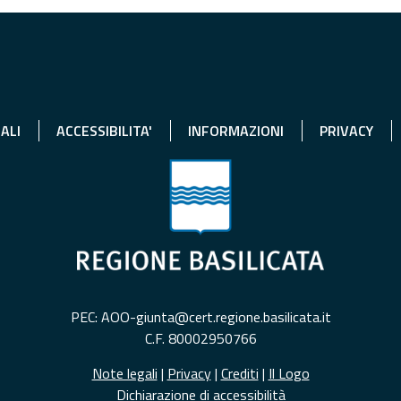
ALI
ACCESSIBILITA'
INFORMAZIONI
PRIVACY
PEC: AOO-giunta@cert.regione.basilicata.it
C.F. 80002950766
Note legali
|
Privacy
|
Crediti
|
Il Logo
Dichiarazione di accessibilità