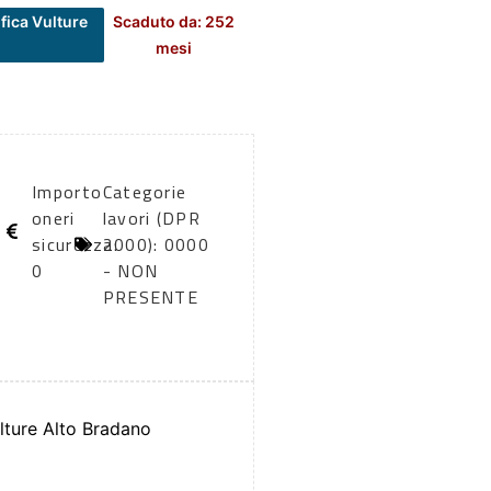
fica Vulture
Scaduto da: 252
mesi
Importo
Categorie
oneri
lavori (DPR
sicurezza:
2000): 0000
0
- NON
PRESENTE
ture Alto Bradano