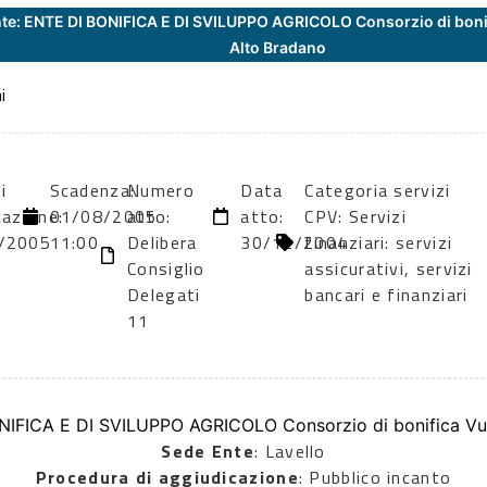
te: ENTE DI BONIFICA E DI SVILUPPO AGRICOLO Consorzio di boni
Alto Bradano
i
i
Scadenza:
Numero
Data
Categoria servizi
cazione:
01/08/2005
atto:
atto:
CPV: Servizi
/2005
11:00
Delibera
30/12/2004
finanziari: servizi
Consiglio
assicurativi, servizi
Delegati
bancari e finanziari
11
NIFICA E DI SVILUPPO AGRICOLO Consorzio di bonifica Vul
Sede Ente
: Lavello
Procedura di aggiudicazione
: Pubblico incanto