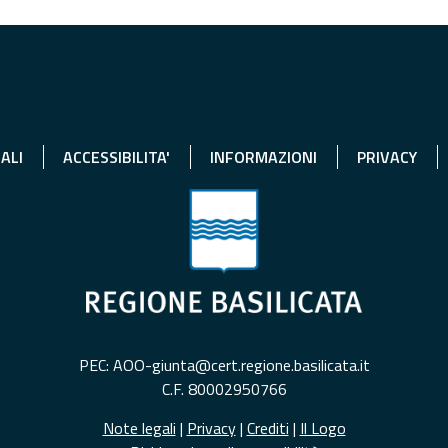
ALI
ACCESSIBILITA'
INFORMAZIONI
PRIVACY
PEC: AOO-giunta@cert.regione.basilicata.it
C.F. 80002950766
Note legali
|
Privacy
|
Crediti
|
Il Logo