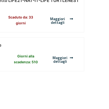
Progetto LIFE21-NAT-IT-LIFE TURTLENEST
Scaduto da: 33
Maggiori
dettagli
giorni
e
Giorni alla
Maggiori
dettagli
scadenza: 510