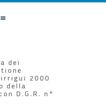
a dei
stione
 irrigui 2000
o della
 con D.G.R. n°