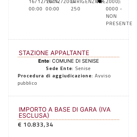
16/12/2004
16/12/2004
DIRIGENZIALE
0
2000):
00:00
00:00
250
0000 -
NON
PRESENTE
STAZIONE APPALTANTE
Ente
: COMUNE DI SENISE
Sede Ente
: Senise
Procedura di aggiudicazione
: Avviso
pubblico
IMPORTO A BASE DI GARA (IVA
ESCLUSA)
€ 10.833,34