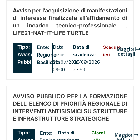
Avviso per l’acquisizione di manifestazioni
di interesse finalizzata all’affidamento di
un incarico tecnico-professionale ..
LIFE21-NAT-IT-LIFE TURTLE
Data
Data di
Tipo:
Ente:
Scaduto
Maggiori
dettagli
inizio:
scadenza
:
Avviso
Regione
ieri
22/07/2026
06/08/2026
Pubblico
Basilicata
09:00
23:59
AVVISO PUBBLICO PER LA FORMAZIONE
DELL’ ELENCO DI PRIORITÀ REGIONALE DI
INTERVENTI ANTISISMICI SU STRUTTURE
E INFRASTRUTTURE STRATEGICHE
Data di
Tipo:
Ente:
Giorni
Maggiori
dettagli