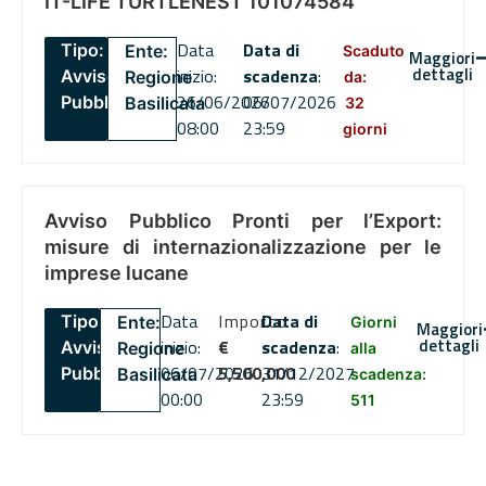
IT-LIFE TURTLENEST 101074584
Data
Data di
Tipo:
Ente:
Scaduto
Maggiori
dettagli
inizio:
scadenza
:
Avviso
Regione
da:
26/06/2026
06/07/2026
Pubblico
Basilicata
32
08:00
23:59
giorni
Avviso Pubblico Pronti per l’Export:
misure di internazionalizzazione per le
imprese lucane
Data
Importo
Data di
Tipo:
Ente:
Giorni
Maggiori
dettagli
inizio:
€
scadenza
:
Avviso
Regione
alla
06/07/2026
5,500,000
31/12/2027
Pubblico
Basilicata
scadenza:
00:00
23:59
511