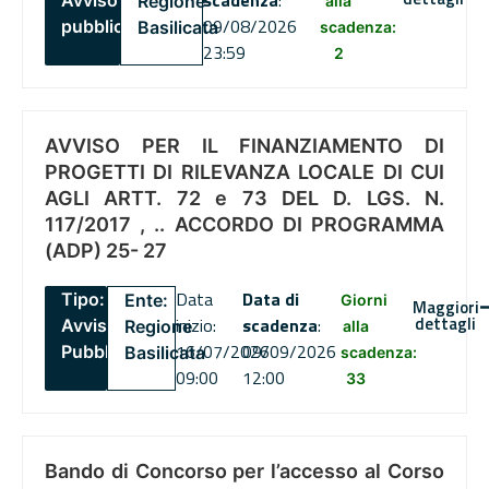
scadenza
:
Avviso
Regione
alla
09/08/2026
pubblico
Basilicata
scadenza:
23:59
2
AVVISO PER IL FINANZIAMENTO DI
PROGETTI DI RILEVANZA LOCALE DI CUI
AGLI ARTT. 72 e 73 DEL D. LGS. N.
117/2017 , .. ACCORDO DI PROGRAMMA
(ADP) 25- 27
Data
Data di
Tipo:
Ente:
Giorni
Maggiori
dettagli
inizio:
scadenza
:
Avviso
Regione
alla
16/07/2026
09/09/2026
Pubblico
Basilicata
scadenza:
09:00
12:00
33
Bando di Concorso per l’accesso al Corso