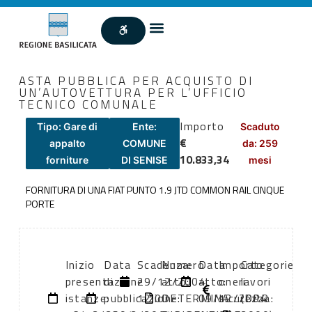
ASTA PUBBLICA PER ACQUISTO DI
UN’AUTOVETTURA PER L’UFFICIO
TECNICO COMUNALE
Importo
Tipo: Gare di
Ente:
Scaduto
€
appalto
COMUNE
da: 259
10.833,34
forniture
DI SENISE
mesi
FORNITURA DI UNA FIAT PUNTO 1.9 JTD COMMON RAIL CINQUE
PORTE
Inizio
Data
Scadenza:
Numero
Data
Importo
Categorie
presentazione
di
29/12/2004
atto:
atto:
oneri
lavori
istanze:
pubblicazione:
12:00
DETERMINA
09/12/2004
sicurezza:
(DPR