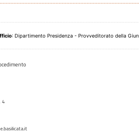
fficio
: Dipartimento Presidenza - Provveditorato della Giun
rocedimento
 4
basilicata.it