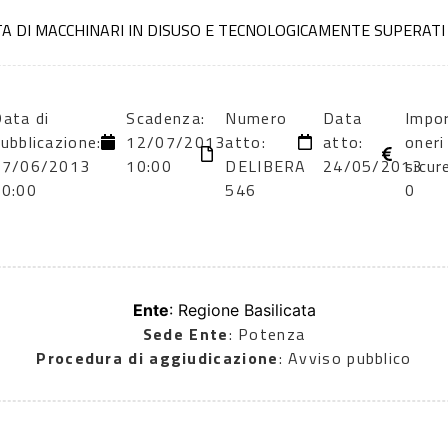
TA DI MACCHINARI IN DISUSO E TECNOLOGICAMENTE SUPERATI
ata di
Scadenza:
Numero
Data
Impo
ubblicazione:
12/07/2013
atto:
atto:
oneri
17/06/2013
10:00
DELIBERA
24/05/2013
sicur
00:00
546
0
Ente
: Regione Basilicata
Sede Ente
: Potenza
Procedura di aggiudicazione
: Avviso pubblico