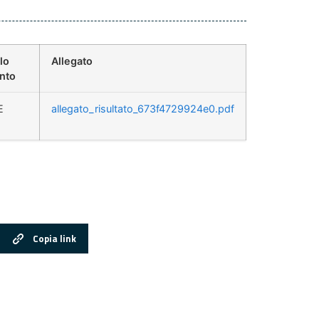
lo
Allegato
nto
E
allegato_risultato_673f4729924e0.pdf
Copia link