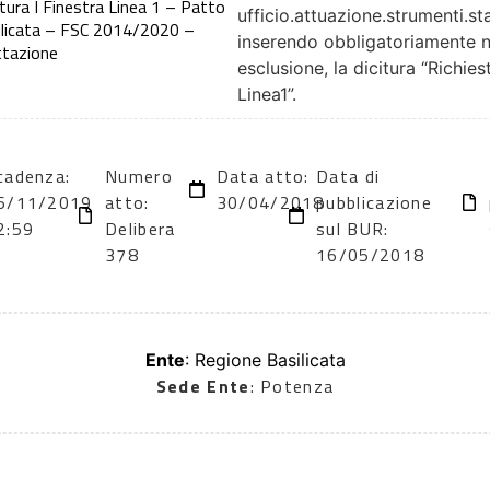
tura I Finestra Linea 1 – Patto
ufficio.attuazione.strumenti.sta
silicata – FSC 2014/2020 –
inserendo obbligatoriamente ne
ttazione
esclusione, la dicitura “Richie
Linea1”.
cadenza:
Numero
Data atto:
Data di
6/11/2019
atto:
30/04/2018
pubblicazione
2:59
Delibera
sul BUR:
378
16/05/2018
Ente
: Regione Basilicata
Sede Ente
: Potenza