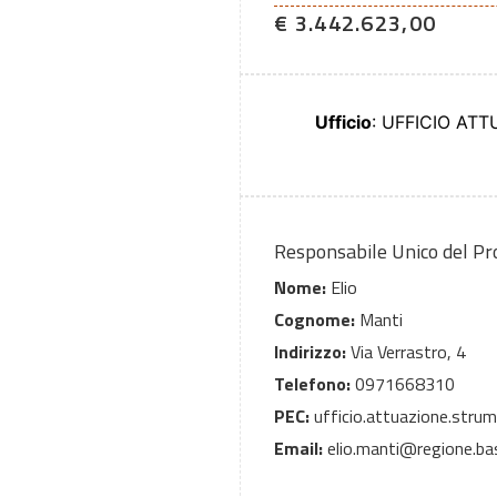
€ 3.442.623,00
Ufficio
: UFFICIO AT
Responsabile Unico del P
Nome:
Elio
Cognome:
Manti
Indirizzo:
Via Verrastro, 4
Telefono:
0971668310
PEC:
ufficio.attuazione.strume
Email:
elio.manti@regione.basi