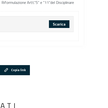
 Riformulazione Artt."5" e "11"del Disciplinare
Scarica
Copia link
ATI