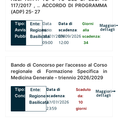
117/2017 , .. ACCORDO DI PROGRAMMA
(ADP) 25- 27
Data
Data di
Tipo:
Ente:
Giorni
Maggiori
dettagli
inizio:
scadenza
:
Avviso
Regione
alla
16/07/2026
09/09/2026
Pubblico
Basilicata
scadenza:
09:00
12:00
34
Bando di Concorso per l’accesso al Corso
regionale di Formazione Specifica in
Medicina Generale – triennio 2026/2029
Data di
Tipo:
Ente:
Scaduto
Maggiori
dettagli
scadenza
:
Concorsi
Regione
da:
27/07/2026
Basilicata
10
23:59
giorni