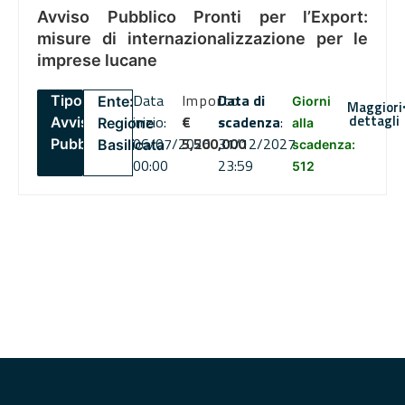
Avviso Pubblico Pronti per l’Export:
misure di internazionalizzazione per le
imprese lucane
Data
Importo
Data di
Tipo:
Ente:
Giorni
Maggiori
dettagli
inizio:
€
scadenza
:
Avviso
Regione
alla
06/07/2026
5,500,000
31/12/2027
Pubblico
Basilicata
scadenza:
00:00
23:59
512