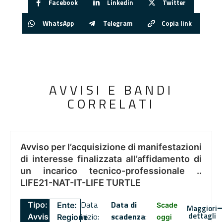
Facebook
Linkedin
Twitter
WhatsApp
Telegram
Copia link
AVVISI E BANDI
CORRELATI
Avviso per l’acquisizione di manifestazioni
di interesse finalizzata all’affidamento di
un incarico tecnico-professionale ..
LIFE21-NAT-IT-LIFE TURTLE
Data
Data di
Tipo:
Ente:
Scade
Maggiori
dettagli
inizio:
scadenza
:
Avviso
Regione
oggi