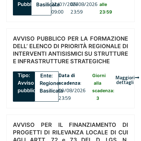
22/07/2026
06/08/2026
Pubblico
Basilicata
alle
09:00
23:59
23:59
AVVISO PUBBLICO PER LA FORMAZIONE
DELL’ ELENCO DI PRIORITÀ REGIONALE DI
INTERVENTI ANTISISMICI SU STRUTTURE
E INFRASTRUTTURE STRATEGICHE
Data di
Tipo:
Ente:
Giorni
Maggiori
dettagli
scadenza
:
Avviso
Regione
alla
09/08/2026
pubblico
Basilicata
scadenza:
23:59
3
AVVISO PER IL FINANZIAMENTO DI
PROGETTI DI RILEVANZA LOCALE DI CUI
AGLI ARTT. 72 e 73 DEL D. LGS. N.