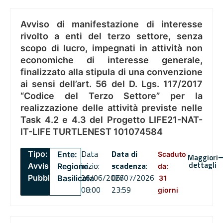
Avviso di manifestazione di interesse
rivolto a enti del terzo settore, senza
scopo di lucro, impegnati in attività non
economiche di interesse generale,
finalizzato alla stipula di una convenzione
ai sensi dell’art. 56 del D. Lgs. 117/2017
“Codice del Terzo Settore” per la
realizzazione delle attività previste nelle
Task 4.2 e 4.3 del Progetto LIFE21-NAT-
IT-LIFE TURTLENEST 101074584
Data
Data di
Tipo:
Ente:
Scaduto
Maggiori
dettagli
inizio:
scadenza
:
Avviso
Regione
da:
26/06/2026
06/07/2026
Pubblico
Basilicata
31
08:00
23:59
giorni