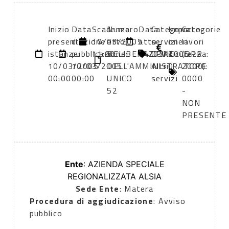
Inizio
Data
Scadenza:
Numero
Data
Categoria
Importo
Categorie
presentazione
di
10/03/2005
atto:
atto:
servizi
oneri
lavori
istanze:
pubblicazione:
11:00
DELIBERAZIONE
04/03/2005
CPV:
sicurezza:
(DPR
10/03/2005
10/03/2005
DELL'AMMINISTRATORE
Altri
0
2000):
00:00
00:00
UNICO
servizi
0000
52
-
NON
PRESENTE
Ente
: AZIENDA SPECIALE
REGIONALIZZATA ALSIA
Sede Ente
: Matera
Procedura di aggiudicazione
: Avviso
pubblico