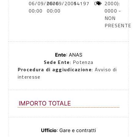
06/09/2006
06/09/2006
14197
0
2000):
00:00
00:00
0000 -
NON
PRESENTE
Ente
: ANAS
Sede Ente
: Potenza
Procedura di aggiudicazione
: Avviso di
interesse
IMPORTO TOTALE
Ufficio
: Gare e contratti