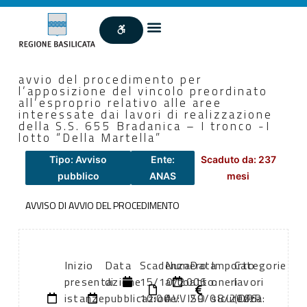
avvio del procedimento per
l’apposizione del vincolo preordinato
all’esproprio relativo alle aree
interessate dai lavori di realizzazione
della S.S. 655 Bradanica – I tronco -I
lotto “Della Martella”
Tipo: Avviso
Ente:
Scaduto da: 237
pubblico
ANAS
mesi
AVVISO DI AVVIO DEL PROCEDIMENTO
Inizio
Data
Scadenza:
Numero
Data
Importo
Categorie
presentazione
di
15/10/2006
atto:
atto:
oneri
lavori
istanze:
pubblicazione:
10:00
AVVISO
29/08/2006
sicurezza:
(DPR