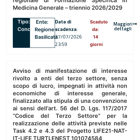
regionale di Formazione Specifica in
Medicina Generale – triennio 2026/2029
Data di
Tipo:
Ente:
Scaduto
Maggiori
dettagli
scadenza
:
Concorsi
Regione
da:
27/07/2026
Basilicata
14
23:59
giorni
Avviso di manifestazione di interesse
rivolto a enti del terzo settore, senza
scopo di lucro, impegnati in attività non
economiche di interesse generale,
finalizzato alla stipula di una convenzione
ai sensi dell’art. 56 del D. Lgs. 117/2017
“Codice del Terzo Settore” per la
realizzazione delle attività previste nelle
Task 4.2 e 4.3 del Progetto LIFE21-NAT-
IT-LIFE TURTLENEST 101074584