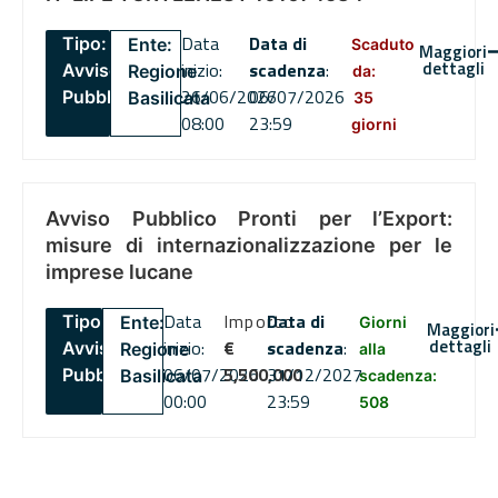
Data
Data di
Tipo:
Ente:
Scaduto
Maggiori
dettagli
inizio:
scadenza
:
Avviso
Regione
da:
26/06/2026
06/07/2026
Pubblico
Basilicata
35
08:00
23:59
giorni
Avviso Pubblico Pronti per l’Export:
misure di internazionalizzazione per le
imprese lucane
Data
Importo
Data di
Tipo:
Ente:
Giorni
Maggiori
dettagli
inizio:
€
scadenza
:
Avviso
Regione
alla
06/07/2026
5,500,000
31/12/2027
Pubblico
Basilicata
scadenza:
00:00
23:59
508