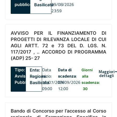
09/08/2026
pubblico
Basilicata
23:59
AVVISO PER IL FINANZIAMENTO DI
PROGETTI DI RILEVANZA LOCALE DI CUI
AGLI ARTT. 72 e 73 DEL D. LGS. N.
117/2017 , .. ACCORDO DI PROGRAMMA
(ADP) 25- 27
Data
Data di
Tipo:
Ente:
Giorni
Maggiori
dettagli
inizio:
scadenza
:
Avviso
Regione
alla
16/07/2026
09/09/2026
Pubblico
Basilicata
scadenza:
09:00
12:00
30
Bando di Concorso per l’accesso al Corso