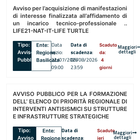
Avviso per l’acquisizione di manifestazioni
di interesse finalizzata all’affidamento di
un incarico tecnico-professionale ..
LIFE21-NAT-IT-LIFE TURTLE
Data
Data di
Tipo:
Ente:
Scaduto
Maggiori
dettagli
inizio:
scadenza
:
Avviso
Regione
da:
22/07/2026
06/08/2026
Pubblico
Basilicata
4
09:00
23:59
giorni
AVVISO PUBBLICO PER LA FORMAZIONE
DELL’ ELENCO DI PRIORITÀ REGIONALE DI
INTERVENTI ANTISISMICI SU STRUTTURE
E INFRASTRUTTURE STRATEGICHE
Data di
Tipo:
Ente:
Scaduto
Maggiori
dettagli
scadenza
:
Avviso
Regione
ieri