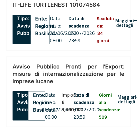
IT-LIFE TURTLENEST 101074584
Data
Data di
Tipo:
Ente:
Scaduto
Maggiori
dettagli
inizio:
scadenza
:
Avviso
Regione
da:
26/06/2026
06/07/2026
Pubblico
Basilicata
34
08:00
23:59
giorni
Avviso Pubblico Pronti per l’Export:
misure di internazionalizzazione per le
imprese lucane
Data
Importo
Data di
Tipo:
Ente:
Giorni
Maggiori
dettagli
inizio:
€
scadenza
:
Avviso
Regione
alla
06/07/2026
5,500,000
31/12/2027
Pubblico
Basilicata
scadenza:
00:00
23:59
509