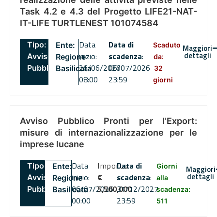
Task 4.2 e 4.3 del Progetto LIFE21-NAT-
IT-LIFE TURTLENEST 101074584
Data
Data di
Tipo:
Ente:
Scaduto
Maggiori
dettagli
inizio:
scadenza
:
Avviso
Regione
da:
26/06/2026
06/07/2026
Pubblico
Basilicata
32
08:00
23:59
giorni
Avviso Pubblico Pronti per l’Export:
misure di internazionalizzazione per le
imprese lucane
Data
Importo
Data di
Tipo:
Ente:
Giorni
Maggiori
dettagli
inizio:
€
scadenza
:
Avviso
Regione
alla
06/07/2026
5,500,000
31/12/2027
Pubblico
Basilicata
scadenza:
00:00
23:59
511