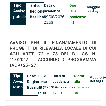
Data di
Tipo:
Ente:
Giorni
Maggiori
dettagli
scadenza
:
Avviso
Regione
alla
09/08/2026
pubblico
Basilicata
scadenza:
23:59
2
AVVISO PER IL FINANZIAMENTO DI
PROGETTI DI RILEVANZA LOCALE DI CUI
AGLI ARTT. 72 e 73 DEL D. LGS. N.
117/2017 , .. ACCORDO DI PROGRAMMA
(ADP) 25- 27
Data
Data di
Tipo:
Ente:
Giorni
Maggiori
dettagli
inizio:
scadenza
:
Avviso
Regione
alla
16/07/2026
09/09/2026
Pubblico
Basilicata
scadenza:
09:00
12:00
33