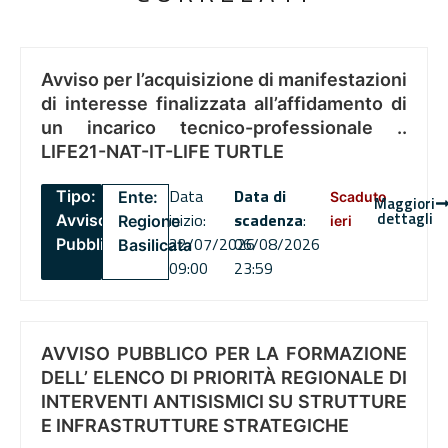
Avviso per l’acquisizione di manifestazioni
di interesse finalizzata all’affidamento di
un incarico tecnico-professionale ..
LIFE21-NAT-IT-LIFE TURTLE
Data
Data di
Tipo:
Ente:
Scaduto
Maggiori
dettagli
inizio:
scadenza
:
Avviso
Regione
ieri
22/07/2026
06/08/2026
Pubblico
Basilicata
09:00
23:59
AVVISO PUBBLICO PER LA FORMAZIONE
DELL’ ELENCO DI PRIORITÀ REGIONALE DI
INTERVENTI ANTISISMICI SU STRUTTURE
E INFRASTRUTTURE STRATEGICHE