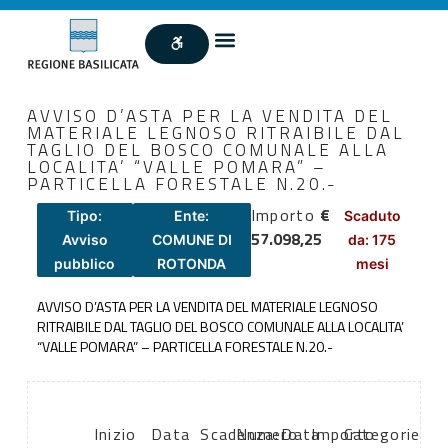
AVVISO D’ASTA PER LA VENDITA DEL
MATERIALE LEGNOSO RITRAIBILE DAL
TAGLIO DEL BOSCO COMUNALE ALLA
LOCALITA’ “VALLE POMARA” –
PARTICELLA FORESTALE N.20.-
Importo
€
Tipo:
Ente:
Scaduto
57.098,25
Avviso
COMUNE DI
da: 175
pubblico
ROTONDA
mesi
AVVISO D’ASTA PER LA VENDITA DEL MATERIALE LEGNOSO
RITRAIBILE DAL TAGLIO DEL BOSCO COMUNALE ALLA LOCALITA’
“VALLE POMARA” – PARTICELLA FORESTALE N.20.-
Inizio
Data
Scadenza:
Numero
Data
Importo
Categorie