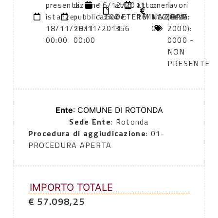
presentazione
di
16/12/2011
atto:
atto:
oneri
lavori
istanze:
pubblicazione:
13:00
DETERMINAZIONE
16/11/2011
sicurezza:
(DPR
18/11/2011
18/11/2011
356
0
2000):
00:00
00:00
0000 -
NON
PRESENTE
Ente
: COMUNE DI ROTONDA
Sede Ente
: Rotonda
Procedura di aggiudicazione
: 01-
PROCEDURA APERTA
IMPORTO TOTALE
€ 57.098,25