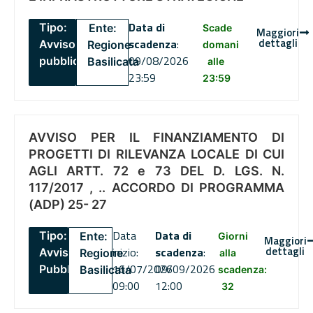
Data di
Tipo:
Ente:
Scade
Maggiori
dettagli
scadenza
:
Avviso
Regione
domani
09/08/2026
pubblico
Basilicata
alle
23:59
23:59
AVVISO PER IL FINANZIAMENTO DI
PROGETTI DI RILEVANZA LOCALE DI CUI
AGLI ARTT. 72 e 73 DEL D. LGS. N.
117/2017 , .. ACCORDO DI PROGRAMMA
(ADP) 25- 27
Data
Data di
Tipo:
Ente:
Giorni
Maggiori
dettagli
inizio:
scadenza
:
Avviso
Regione
alla
16/07/2026
09/09/2026
Pubblico
Basilicata
scadenza:
09:00
12:00
32