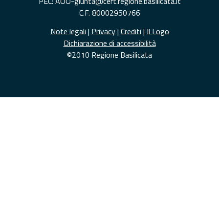
PEC: AOO-giunta@cert.regione.basilicata.it
C.F. 80002950766
Note legali
|
Privacy
|
Crediti
|
Il Logo
Dichiarazione di accessibilità
©2010 Regione Basilicata