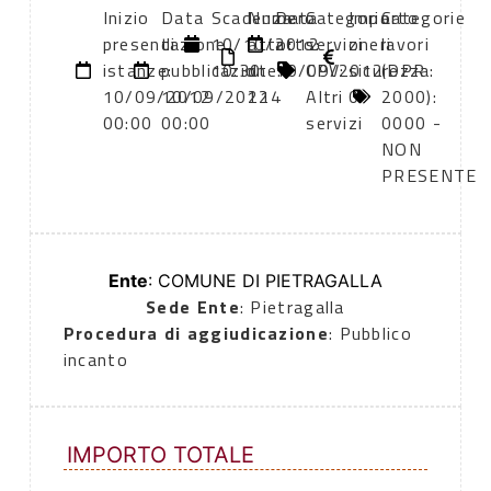
Inizio
Data
Scadenza:
Numero
Data
Categoria
Importo
Categorie
presentazione
di
10/10/2012
atto:
atto:
servizi
oneri
lavori
istanze:
pubblicazione:
10:30
dt
10/09/2012
CPV:
sicurezza:
(DPR
10/09/2012
10/09/2012
214
Altri
0
2000):
00:00
00:00
servizi
0000 -
NON
PRESENTE
Ente
: COMUNE DI PIETRAGALLA
Sede Ente
: Pietragalla
Procedura di aggiudicazione
: Pubblico
incanto
IMPORTO TOTALE