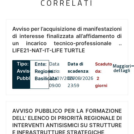
CORRELATI
Avviso per l’acquisizione di manifestazioni
di interesse finalizzata all’affidamento di
un incarico tecnico-professionale ..
LIFE21-NAT-IT-LIFE TURTLE
Data
Data di
Tipo:
Ente:
Scaduto
Maggiori
dettagli
inizio:
scadenza
:
Avviso
Regione
da:
22/07/2026
06/08/2026
Pubblico
Basilicata
2
09:00
23:59
giorni
AVVISO PUBBLICO PER LA FORMAZIONE
DELL’ ELENCO DI PRIORITÀ REGIONALE DI
INTERVENTI ANTISISMICI SU STRUTTURE
E INFRASTRUTTURE STRATEGICHE