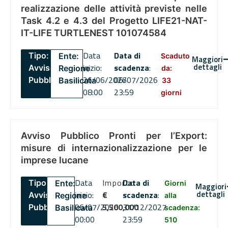
realizzazione delle attività previste nelle
Task 4.2 e 4.3 del Progetto LIFE21-NAT-
IT-LIFE TURTLENEST 101074584
Data
Data di
Tipo:
Ente:
Scaduto
Maggiori
dettagli
inizio:
scadenza
:
Avviso
Regione
da:
26/06/2026
06/07/2026
Pubblico
Basilicata
33
08:00
23:59
giorni
Avviso Pubblico Pronti per l’Export:
misure di internazionalizzazione per le
imprese lucane
Data
Importo
Data di
Tipo:
Ente:
Giorni
Maggiori
dettagli
inizio:
€
scadenza
:
Avviso
Regione
alla
06/07/2026
5,500,000
31/12/2027
Pubblico
Basilicata
scadenza:
00:00
23:59
510