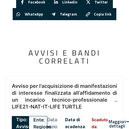
Facebook
Linkedin
Twitter
WhatsApp
Telegram
Copia link
AVVISI E BANDI
CORRELATI
Avviso per l’acquisizione di manifestazioni
di interesse finalizzata all’affidamento di
un incarico tecnico-professionale ..
LIFE21-NAT-IT-LIFE TURTLE
Data
Data di
Tipo:
Ente:
Scaduto
Maggiori
dettagli
inizio:
scadenza
:
Avviso
Regione
da: