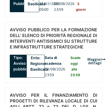
22/07/2026
06/08/2026
Pubblico
Basilicata
3
09:00
23:59
giorni
AVVISO PUBBLICO PER LA FORMAZIONE
DELL’ ELENCO DI PRIORITÀ REGIONALE DI
INTERVENTI ANTISISMICI SU STRUTTURE
E INFRASTRUTTURE STRATEGICHE
Data di
Tipo:
Ente:
Scade
Maggiori
dettagli
scadenza
:
Avviso
Regione
oggi
09/08/2026
pubblico
Basilicata
alle
23:59
23:59
AVVISO PER IL FINANZIAMENTO DI
PROGETTI DI RILEVANZA LOCALE DI CUI
AGLI ARTT. 72 e 73 DEL D. LGS. N.