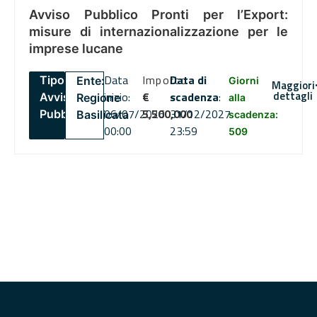
Avviso Pubblico Pronti per l’Export:
misure di internazionalizzazione per le
imprese lucane
Data
Importo
Data di
Tipo:
Ente:
Giorni
Maggiori
dettagli
inizio:
€
scadenza
:
Avviso
Regione
alla
06/07/2026
5,500,000
31/12/2027
Pubblico
Basilicata
scadenza:
00:00
23:59
509