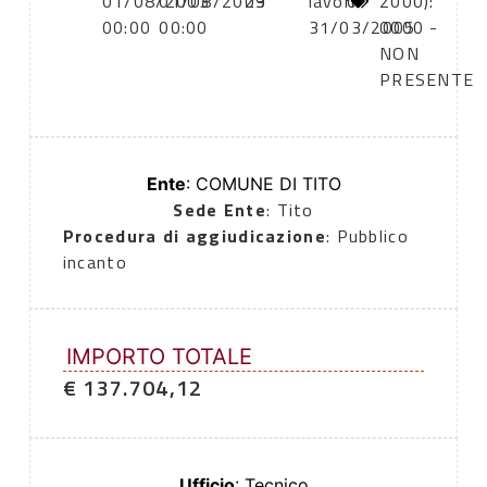
01/08/2003
01/08/2003
29
lavori:
0
2000):
00:00
00:00
31/03/2005
0000 -
NON
PRESENTE
Ente
: COMUNE DI TITO
Sede Ente
: Tito
Procedura di aggiudicazione
: Pubblico
incanto
IMPORTO TOTALE
€ 137.704,12
Ufficio
: Tecnico