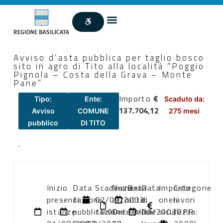
Avviso d’asta pubblica per taglio bosco
sito in agro di Tito alla località “Poggio
Pignola – Costa della Grava – Monte
Pane”
Importo
€
Tipo:
Ente:
Scaduto da:
137.704,12
Avviso
COMUNE
275 mesi
pubblico
DI TITO
.
Inizio
Data
Scadenza:
Numero
Data
Data
Importo
Categorie
presentazione
di
02/09/2003
atto:
atto:
di
oneri
lavori
istanze:
pubblicazione:
10:00
Determina
18/07/2003
fine
sicurezza:
(DPR