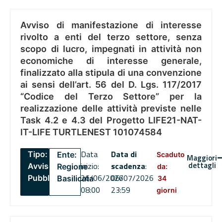
Avviso di manifestazione di interesse
rivolto a enti del terzo settore, senza
scopo di lucro, impegnati in attività non
economiche di interesse generale,
finalizzato alla stipula di una convenzione
ai sensi dell’art. 56 del D. Lgs. 117/2017
“Codice del Terzo Settore” per la
realizzazione delle attività previste nelle
Task 4.2 e 4.3 del Progetto LIFE21-NAT-
IT-LIFE TURTLENEST 101074584
Data
Data di
Tipo:
Ente:
Scaduto
Maggiori
dettagli
inizio:
scadenza
:
Avviso
Regione
da:
26/06/2026
06/07/2026
Pubblico
Basilicata
34
08:00
23:59
giorni