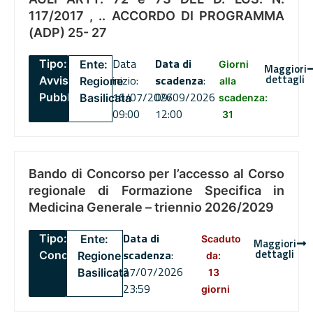
117/2017 , .. ACCORDO DI PROGRAMMA
(ADP) 25- 27
Data
Data di
Tipo:
Ente:
Giorni
Maggiori
dettagli
inizio:
scadenza
:
Avviso
Regione
alla
16/07/2026
09/09/2026
Pubblico
Basilicata
scadenza:
09:00
12:00
31
Bando di Concorso per l’accesso al Corso
regionale di Formazione Specifica in
Medicina Generale – triennio 2026/2029
Data di
Tipo:
Ente:
Scaduto
Maggiori
dettagli
scadenza
:
Concorsi
Regione
da:
27/07/2026
Basilicata
13
23:59
giorni