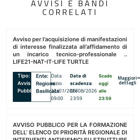
AVVISI E BANDI
CORRELATI
Avviso per l’acquisizione di manifestazioni
di interesse finalizzata all’affidamento di
un incarico tecnico-professionale ..
LIFE21-NAT-IT-LIFE TURTLE
Data
Data di
Tipo:
Ente:
Scade
Maggiori
dettagli
inizio:
scadenza
:
Avviso
Regione
oggi
22/07/2026
06/08/2026
Pubblico
Basilicata
alle
09:00
23:59
23:59
AVVISO PUBBLICO PER LA FORMAZIONE
DELL’ ELENCO DI PRIORITÀ REGIONALE DI
INTERVENTI ANTISISMICI SU STRUTTURE