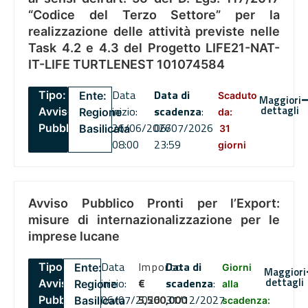
“Codice del Terzo Settore” per la
realizzazione delle attività previste nelle
Task 4.2 e 4.3 del Progetto LIFE21-NAT-
IT-LIFE TURTLENEST 101074584
Data
Data di
Tipo:
Ente:
Scaduto
Maggiori
dettagli
inizio:
scadenza
:
Avviso
Regione
da:
26/06/2026
06/07/2026
Pubblico
Basilicata
31
08:00
23:59
giorni
Avviso Pubblico Pronti per l’Export:
misure di internazionalizzazione per le
imprese lucane
Data
Importo
Data di
Tipo:
Ente:
Giorni
Maggiori
dettagli
inizio:
€
scadenza
:
Avviso
Regione
alla
06/07/2026
5,500,000
31/12/2027
Pubblico
Basilicata
scadenza: