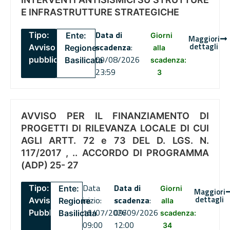
E INFRASTRUTTURE STRATEGICHE
Data di
Tipo:
Ente:
Giorni
Maggiori
dettagli
scadenza
:
Avviso
Regione
alla
09/08/2026
pubblico
Basilicata
scadenza:
23:59
3
AVVISO PER IL FINANZIAMENTO DI
PROGETTI DI RILEVANZA LOCALE DI CUI
AGLI ARTT. 72 e 73 DEL D. LGS. N.
117/2017 , .. ACCORDO DI PROGRAMMA
(ADP) 25- 27
Data
Data di
Tipo:
Ente:
Giorni
Maggiori
dettagli
inizio:
scadenza
:
Avviso
Regione
alla
16/07/2026
09/09/2026
Pubblico
Basilicata
scadenza:
09:00
12:00
34