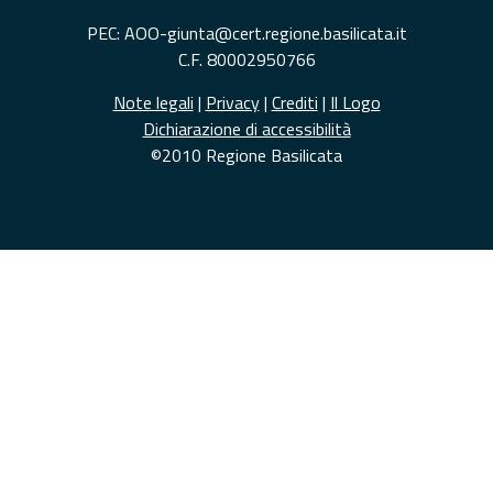
PEC: AOO-giunta@cert.regione.basilicata.it
C.F. 80002950766
Note legali
|
Privacy
|
Crediti
|
Il Logo
Dichiarazione di accessibilità
©2010 Regione Basilicata