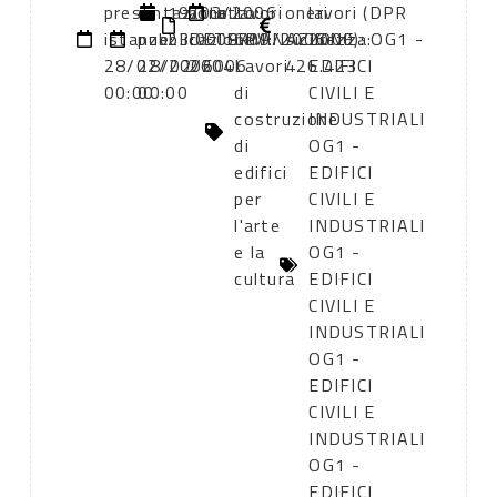
presentazione
di
19/03/2006
atto:
atto:
lavori
oneri
lavori (DPR
istanze:
pubblicazione:
23:00
DETERMINAZIONE
09/09/2005
CPV:
sicurezza:
2000): OG1 -
28/02/2006
28/02/2006
2604
Lavori
426.423
EDIFICI
00:00
00:00
di
CIVILI E
costruzione
INDUSTRIALI
di
OG1 -
edifici
EDIFICI
per
CIVILI E
l'arte
INDUSTRIALI
e la
OG1 -
cultura
EDIFICI
CIVILI E
INDUSTRIALI
OG1 -
EDIFICI
CIVILI E
INDUSTRIALI
OG1 -
EDIFICI