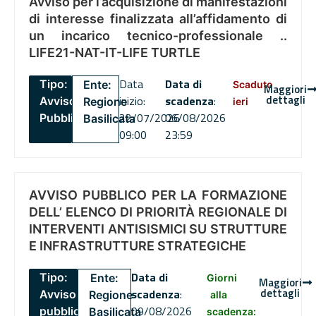
Avviso per l’acquisizione di manifestazioni
di interesse finalizzata all’affidamento di
un incarico tecnico-professionale ..
LIFE21-NAT-IT-LIFE TURTLE
Data
Data di
Tipo:
Ente:
Scaduto
Maggiori
dettagli
inizio:
scadenza
:
Avviso
Regione
ieri
22/07/2026
06/08/2026
Pubblico
Basilicata
09:00
23:59
AVVISO PUBBLICO PER LA FORMAZIONE
DELL’ ELENCO DI PRIORITÀ REGIONALE DI
INTERVENTI ANTISISMICI SU STRUTTURE
E INFRASTRUTTURE STRATEGICHE
Data di
Tipo:
Ente:
Giorni
Maggiori
dettagli
scadenza
:
Avviso
Regione
alla
09/08/2026
pubblico
Basilicata
scadenza: