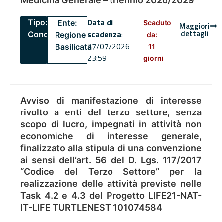
Medicina Generale – triennio 2026/2029
Data di
Tipo:
Ente:
Scaduto
Maggiori
dettagli
scadenza
:
Concorsi
Regione
da:
27/07/2026
Basilicata
11
23:59
giorni
Avviso di manifestazione di interesse
rivolto a enti del terzo settore, senza
scopo di lucro, impegnati in attività non
economiche di interesse generale,
finalizzato alla stipula di una convenzione
ai sensi dell’art. 56 del D. Lgs. 117/2017
“Codice del Terzo Settore” per la
realizzazione delle attività previste nelle
Task 4.2 e 4.3 del Progetto LIFE21-NAT-
IT-LIFE TURTLENEST 101074584