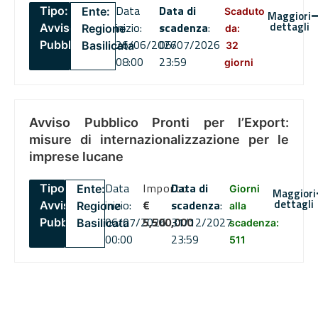
Data
Data di
Tipo:
Ente:
Scaduto
Maggiori
dettagli
inizio:
scadenza
:
Avviso
Regione
da:
26/06/2026
06/07/2026
Pubblico
Basilicata
32
08:00
23:59
giorni
Avviso Pubblico Pronti per l’Export:
misure di internazionalizzazione per le
imprese lucane
Data
Importo
Data di
Tipo:
Ente:
Giorni
Maggiori
dettagli
inizio:
€
scadenza
:
Avviso
Regione
alla
06/07/2026
5,500,000
31/12/2027
Pubblico
Basilicata
scadenza:
00:00
23:59
511