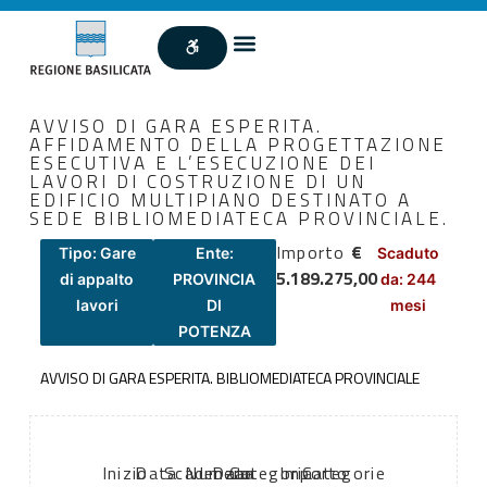
AVVISO DI GARA ESPERITA.
AFFIDAMENTO DELLA PROGETTAZIONE
ESECUTIVA E L’ESECUZIONE DEI
LAVORI DI COSTRUZIONE DI UN
EDIFICIO MULTIPIANO DESTINATO A
SEDE BIBLIOMEDIATECA PROVINCIALE.
Importo
€
Tipo: Gare
Ente:
Scaduto
5.189.275,00
di appalto
PROVINCIA
da: 244
lavori
DI
mesi
POTENZA
AVVISO DI GARA ESPERITA. BIBLIOMEDIATECA PROVINCIALE
Inizio
Data
Scadenza:
Numero
Data
Categoria
Importo
Categorie