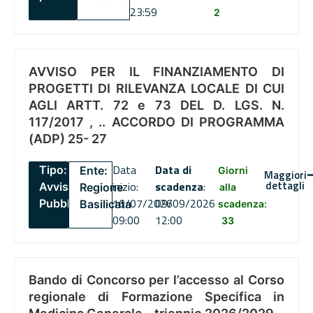
23:59
2
AVVISO PER IL FINANZIAMENTO DI
PROGETTI DI RILEVANZA LOCALE DI CUI
AGLI ARTT. 72 e 73 DEL D. LGS. N.
117/2017 , .. ACCORDO DI PROGRAMMA
(ADP) 25- 27
Data
Data di
Tipo:
Ente:
Giorni
Maggiori
dettagli
inizio:
scadenza
:
Avviso
Regione
alla
16/07/2026
09/09/2026
Pubblico
Basilicata
scadenza:
09:00
12:00
33
Bando di Concorso per l’accesso al Corso
regionale di Formazione Specifica in