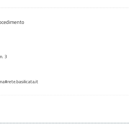
rocedimento
n. 3
#rete.basilicata.it