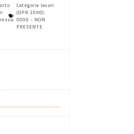
orto
Categorie lavori
ri
(DPR 2000):
urezza:
0000 - NON
PRESENTE