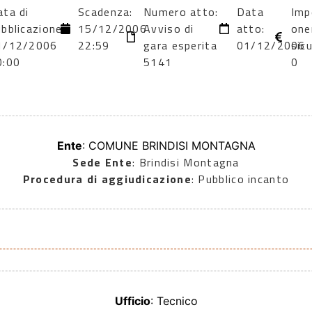
ata di
Scadenza:
Numero atto:
Data
Imp
bblicazione:
15/12/2006
Avviso di
atto:
one
1/12/2006
22:59
gara esperita
01/12/2006
sic
0:00
5141
0
Ente
: COMUNE BRINDISI MONTAGNA
Sede Ente
: Brindisi Montagna
Procedura di aggiudicazione
: Pubblico incanto
Ufficio
: Tecnico