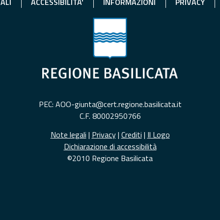
ALI
ACCESSIBILITA'
INFORMAZIONI
PRIVACY
PEC: AOO-giunta@cert.regione.basilicata.it
C.F. 80002950766
Note legali
|
Privacy
|
Crediti
|
Il Logo
Dichiarazione di accessibilità
©2010 Regione Basilicata