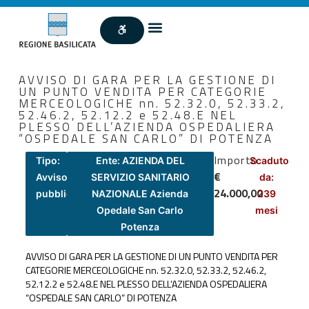
AVVISO DI GARA PER LA GESTIONE DI
UN PUNTO VENDITA PER CATEGORIE
MERCEOLOGICHE nn. 52.32.0, 52.33.2,
52.46.2, 52.12.2 e 52.48.E NEL
PLESSO DELL’AZIENDA OSPEDALIERA
“OSPEDALE SAN CARLO” DI POTENZA
Importo
Tipo:
Ente: AZIENDA DEL
Scaduto
€
Avviso
SERVIZIO SANITARIO
da:
24.000,00
pubblico
NAZIONALE Azienda
239
Opedale San Carlo
mesi
Potenza
AVVISO DI GARA PER LA GESTIONE DI UN PUNTO VENDITA PER
CATEGORIE MERCEOLOGICHE nn. 52.32.0, 52.33.2, 52.46.2,
52.12.2 e 52.48.E NEL PLESSO DELL’AZIENDA OSPEDALIERA
“OSPEDALE SAN CARLO” DI POTENZA