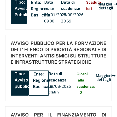
Data
Data di
Tipo:
Ente:
Scaduto
Maggiori
dettagli
inizio:
scadenza
:
Avviso
Regione
ieri
22/07/2026
06/08/2026
Pubblico
Basilicata
09:00
23:59
AVVISO PUBBLICO PER LA FORMAZIONE
DELL’ ELENCO DI PRIORITÀ REGIONALE DI
INTERVENTI ANTISISMICI SU STRUTTURE
E INFRASTRUTTURE STRATEGICHE
Data di
Tipo:
Ente:
Giorni
Maggiori
dettagli
scadenza
:
Avviso
Regione
alla
09/08/2026
pubblico
Basilicata
scadenza:
23:59
2
AVVISO PER IL FINANZIAMENTO DI