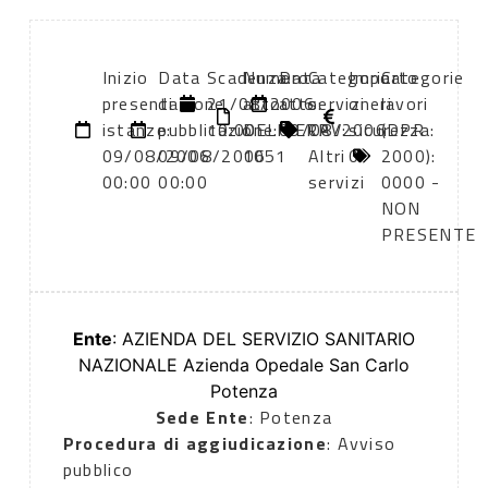
Inizio
Data
Scadenza:
Numero
Data
Categoria
Importo
Categorie
presentazione
di
21/08/2006
atto:
atto:
servizi
oneri
lavori
istanze:
pubblicazione:
10:00
DELIBERA
09/08/2006
CPV:
sicurezza:
(DPR
09/08/2006
09/08/2006
1051
Altri
0
2000):
00:00
00:00
servizi
0000 -
NON
PRESENTE
Ente
: AZIENDA DEL SERVIZIO SANITARIO
NAZIONALE Azienda Opedale San Carlo
Potenza
Sede Ente
: Potenza
Procedura di aggiudicazione
: Avviso
pubblico