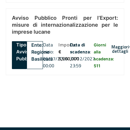
Avviso Pubblico Pronti per l’Export:
misure di internazionalizzazione per le
imprese lucane
Data
Importo
Data di
Tipo:
Ente:
Giorni
Maggiori
dettagli
inizio:
€
scadenza
:
Avviso
Regione
alla
06/07/2026
5,500,000
31/12/2027
Pubblico
Basilicata
scadenza:
00:00
23:59
511