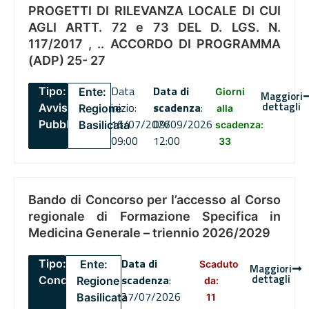
PROGETTI DI RILEVANZA LOCALE DI CUI
AGLI ARTT. 72 e 73 DEL D. LGS. N.
117/2017 , .. ACCORDO DI PROGRAMMA
(ADP) 25- 27
Data
Data di
Tipo:
Ente:
Giorni
Maggiori
dettagli
inizio:
scadenza
:
Avviso
Regione
alla
16/07/2026
09/09/2026
Pubblico
Basilicata
scadenza:
09:00
12:00
33
Bando di Concorso per l’accesso al Corso
regionale di Formazione Specifica in
Medicina Generale – triennio 2026/2029
Data di
Tipo:
Ente:
Scaduto
Maggiori
dettagli
scadenza
:
Concorsi
Regione
da:
27/07/2026
Basilicata
11