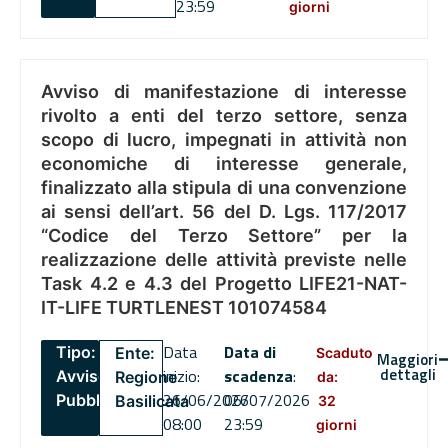
23:59
giorni
Avviso di manifestazione di interesse
rivolto a enti del terzo settore, senza
scopo di lucro, impegnati in attività non
economiche di interesse generale,
finalizzato alla stipula di una convenzione
ai sensi dell’art. 56 del D. Lgs. 117/2017
“Codice del Terzo Settore” per la
realizzazione delle attività previste nelle
Task 4.2 e 4.3 del Progetto LIFE21-NAT-
IT-LIFE TURTLENEST 101074584
Data
Data di
Tipo:
Ente:
Scaduto
Maggiori
dettagli
inizio:
scadenza
:
Avviso
Regione
da:
26/06/2026
06/07/2026
Pubblico
Basilicata
32
08:00
23:59
giorni