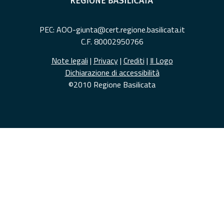
PEC: AOO-giunta@cert.regione.basilicata.it
C.F. 80002950766
Note legali
|
Privacy
|
Crediti
|
Il Logo
Dichiarazione di accessibilità
©2010 Regione Basilicata