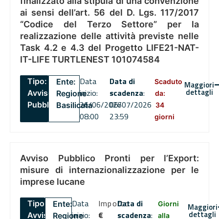
finalizzato alla stipula di una convenzione
ai sensi dell’art. 56 del D. Lgs. 117/2017
“Codice del Terzo Settore” per la
realizzazione delle attività previste nelle
Task 4.2 e 4.3 del Progetto LIFE21-NAT-
IT-LIFE TURTLENEST 101074584
Data
Data di
Tipo:
Ente:
Scaduto
Maggiori
dettagli
inizio:
scadenza
:
Avviso
Regione
da:
26/06/2026
06/07/2026
Pubblico
Basilicata
34
08:00
23:59
giorni
Avviso Pubblico Pronti per l’Export:
misure di internazionalizzazione per le
imprese lucane
Data
Importo
Data di
Tipo:
Ente:
Giorni
Maggiori
dettagli
inizio:
€
scadenza
:
Avviso
Regione
alla