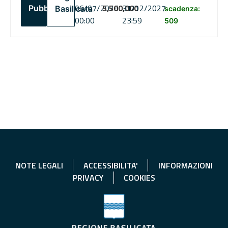
06/07/2026
5,500,000
31/12/2027
Pubblico
Basilicata
scadenza:
00:00
23:59
509
NOTE LEGALI
ACCESSIBILITA'
INFORMAZIONI
PRIVACY
COOKIES