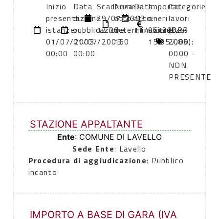
Inizio
Data
Scadenza:
Numero
Data
Importo
Categorie
presentazione
di
29/07/2003
atto:
atto:
oneri
lavori
istanze:
pubblicazione:
12:00
determinazione
11/06/2003
sicurezza:
(DPR
01/07/2003
01/07/2003
150
15.957,85
2000):
00:00
00:00
0000 -
NON
PRESENTE
STAZIONE APPALTANTE
Ente
: COMUNE DI LAVELLO
Sede Ente
: Lavello
Procedura di aggiudicazione
: Pubblico
incanto
IMPORTO A BASE DI GARA (IVA