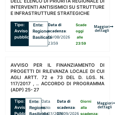
DELL’ ELENCO DI PRIORITÀ REGIONALE DI
INTERVENTI ANTISISMICI SU STRUTTURE
E INFRASTRUTTURE STRATEGICHE
Data di
Tipo:
Ente:
Scade
Maggiori
dettagli
scadenza
:
Avviso
Regione
oggi
09/08/2026
pubblico
Basilicata
alle
23:59
23:59
AVVISO PER IL FINANZIAMENTO DI
PROGETTI DI RILEVANZA LOCALE DI CUI
AGLI ARTT. 72 e 73 DEL D. LGS. N.
117/2017 , .. ACCORDO DI PROGRAMMA
(ADP) 25- 27
Data
Data di
Tipo:
Ente:
Giorni
Maggiori
dettagli
inizio:
scadenza
:
Avviso
Regione
alla
16/07/2026
09/09/2026
Pubblico
Basilicata
scadenza: