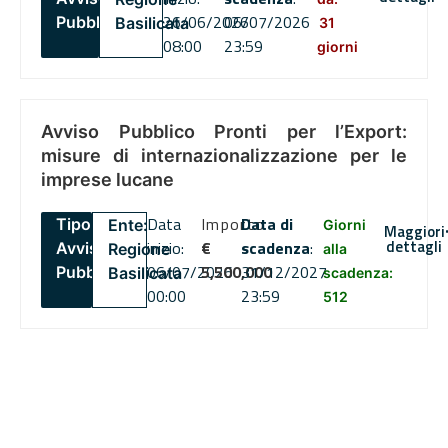
26/06/2026
06/07/2026
Pubblico
Basilicata
31
08:00
23:59
giorni
Avviso Pubblico Pronti per l’Export:
misure di internazionalizzazione per le
imprese lucane
Data
Importo
Data di
Tipo:
Ente:
Giorni
Maggiori
dettagli
inizio:
€
scadenza
:
Avviso
Regione
alla
06/07/2026
5,500,000
31/12/2027
Pubblico
Basilicata
scadenza:
00:00
23:59
512