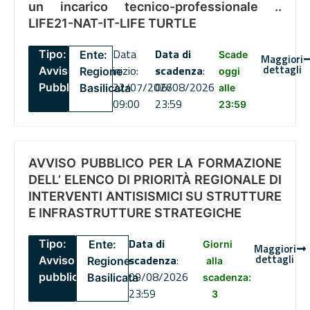
un incarico tecnico-professionale ..
LIFE21-NAT-IT-LIFE TURTLE
Data
Data di
Tipo:
Ente:
Scade
Maggiori
dettagli
inizio:
scadenza
:
Avviso
Regione
oggi
22/07/2026
06/08/2026
Pubblico
Basilicata
alle
09:00
23:59
23:59
AVVISO PUBBLICO PER LA FORMAZIONE
DELL’ ELENCO DI PRIORITÀ REGIONALE DI
INTERVENTI ANTISISMICI SU STRUTTURE
E INFRASTRUTTURE STRATEGICHE
Data di
Tipo:
Ente:
Giorni
Maggiori
dettagli
scadenza
:
Avviso
Regione
alla
09/08/2026
pubblico
Basilicata
scadenza:
23:59
3