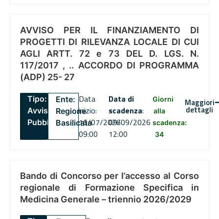
AVVISO PER IL FINANZIAMENTO DI
PROGETTI DI RILEVANZA LOCALE DI CUI
AGLI ARTT. 72 e 73 DEL D. LGS. N.
117/2017 , .. ACCORDO DI PROGRAMMA
(ADP) 25- 27
Data
Data di
Tipo:
Ente:
Giorni
Maggiori
dettagli
inizio:
scadenza
:
Avviso
Regione
alla
16/07/2026
09/09/2026
Pubblico
Basilicata
scadenza:
09:00
12:00
34
Bando di Concorso per l’accesso al Corso
regionale di Formazione Specifica in
Medicina Generale – triennio 2026/2029