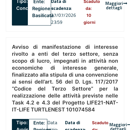
Data di
Tipo:
Ente:
Scaduto
Maggiori
dettagli
scadenza
:
Concorsi
Regione
da:
27/07/2026
Basilicata
10
23:59
giorni
Avviso di manifestazione di interesse
rivolto a enti del terzo settore, senza
scopo di lucro, impegnati in attività non
economiche di interesse generale,
finalizzato alla stipula di una convenzione
ai sensi dell’art. 56 del D. Lgs. 117/2017
“Codice del Terzo Settore” per la
realizzazione delle attività previste nelle
Task 4.2 e 4.3 del Progetto LIFE21-NAT-
IT-LIFE TURTLENEST 101074584
Data
Data di
Tipo:
Ente:
Scaduto
Maggiori
dettagli
inizio:
scadenza
:
Avviso
Regione
da: