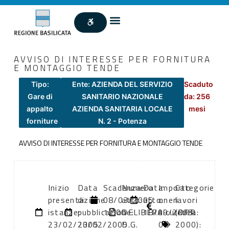
AVVISO DI INTERESSE PER FORNITURA
E MONTAGGIO TENDE
Tipo:
Ente: AZIENDA DEL SERVIZIO
Scaduto
Gare di
SANITARIO NAZIONALE
da: 256
appalto
AZIENDA SANITARIA LOCALE
mesi
forniture
N. 2 - Potenza
AVVISO DI INTERESSE PER FORNITURA E MONTAGGIO TENDE
Inizio
Data
Scadenza:
Numero
Data
Importo
Categorie
presentazione
di
08/03/2005
atto:
atto:
oneri
lavori
istanze:
pubblicazione:
12:00
DELIBERA
18/09/2003
sicurezza:
(DPR
23/02/2005
23/02/2005
D.G.
0
2000):