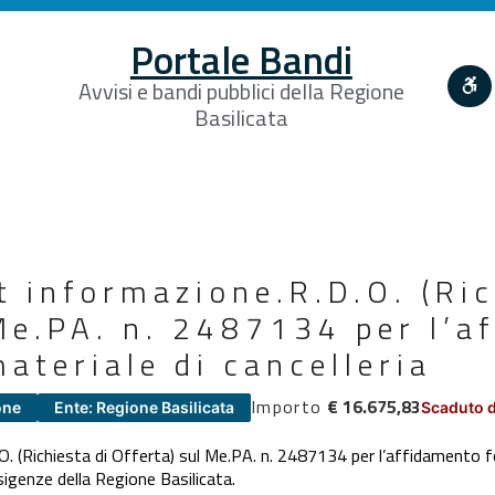
Portale Bandi
Avvisi e bandi pubblici della Regione
Basilicata
t informazione.R.D.O. (Ric
Me.PA. n. 2487134 per l’a
materiale di cancelleria
Importo
€ 16.675,83
one
Ente: Regione Basilicata
Scaduto d
. (Richiesta di Offerta) sul Me.PA. n. 2487134 per l’affidamento for
igenze della Regione Basilicata.