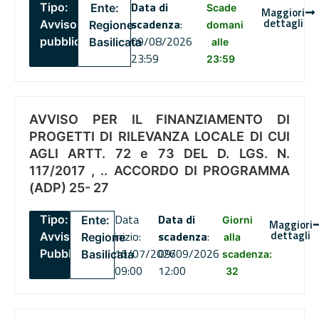
Data di
Tipo:
Ente:
Scade
Maggiori
dettagli
scadenza
:
Avviso
Regione
domani
09/08/2026
pubblico
Basilicata
alle
23:59
23:59
AVVISO PER IL FINANZIAMENTO DI
PROGETTI DI RILEVANZA LOCALE DI CUI
AGLI ARTT. 72 e 73 DEL D. LGS. N.
117/2017 , .. ACCORDO DI PROGRAMMA
(ADP) 25- 27
Data
Data di
Tipo:
Ente:
Giorni
Maggiori
dettagli
inizio:
scadenza
:
Avviso
Regione
alla
16/07/2026
09/09/2026
Pubblico
Basilicata
scadenza:
09:00
12:00
32