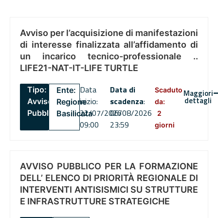
Avviso per l’acquisizione di manifestazioni
di interesse finalizzata all’affidamento di
un incarico tecnico-professionale ..
LIFE21-NAT-IT-LIFE TURTLE
Data
Data di
Tipo:
Ente:
Scaduto
Maggiori
dettagli
inizio:
scadenza
:
Avviso
Regione
da:
22/07/2026
06/08/2026
Pubblico
Basilicata
2
09:00
23:59
giorni
AVVISO PUBBLICO PER LA FORMAZIONE
DELL’ ELENCO DI PRIORITÀ REGIONALE DI
INTERVENTI ANTISISMICI SU STRUTTURE
E INFRASTRUTTURE STRATEGICHE