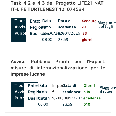
Task 4.2 e 4.3 del Progetto LIFE21-NAT-
IT-LIFE TURTLENEST 101074584
Data
Data di
Tipo:
Ente:
Scaduto
Maggiori
dettagli
inizio:
scadenza
:
Avviso
Regione
da:
26/06/2026
06/07/2026
Pubblico
Basilicata
33
08:00
23:59
giorni
Avviso Pubblico Pronti per l’Export:
misure di internazionalizzazione per le
imprese lucane
Data
Importo
Data di
Tipo:
Ente:
Giorni
Maggiori
dettagli
inizio:
€
scadenza
:
Avviso
Regione
alla
06/07/2026
5,500,000
31/12/2027
Pubblico
Basilicata
scadenza:
00:00
23:59
510