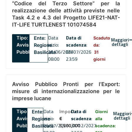
“Codice del Terzo Settore” per la
realizzazione delle attività previste nelle
Task 4.2 e 4.3 del Progetto LIFE21-NAT-
IT-LIFE TURTLENEST 101074584
Data
Data di
Tipo:
Ente:
Scaduto
Maggiori
dettagli
inizio:
scadenza
:
Avviso
Regione
da:
26/06/2026
06/07/2026
Pubblico
Basilicata
31
08:00
23:59
giorni
Avviso Pubblico Pronti per l’Export:
misure di internazionalizzazione per le
imprese lucane
Data
Importo
Data di
Tipo:
Ente:
Giorni
Maggiori
dettagli
inizio:
€
scadenza
:
Avviso
Regione
alla
06/07/2026
5,500,000
31/12/2027
Pubblico
Basilicata
scadenza: