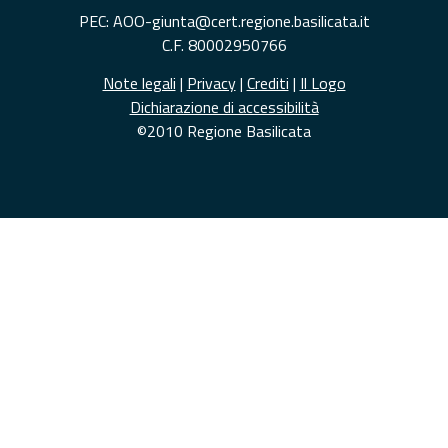
PEC: AOO-giunta@cert.regione.basilicata.it
C.F. 80002950766
Note legali
|
Privacy
|
Crediti
|
Il Logo
Dichiarazione di accessibilità
©2010 Regione Basilicata