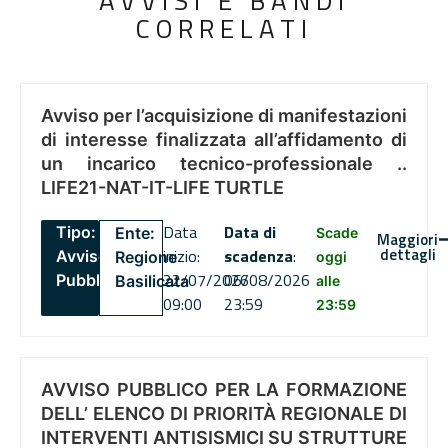
AVVISI E BANDI
CORRELATI
Avviso per l’acquisizione di manifestazioni
di interesse finalizzata all’affidamento di
un incarico tecnico-professionale ..
LIFE21-NAT-IT-LIFE TURTLE
Data
Data di
Tipo:
Ente:
Scade
Maggiori
dettagli
inizio:
scadenza
:
Avviso
Regione
oggi
22/07/2026
06/08/2026
Pubblico
Basilicata
alle
09:00
23:59
23:59
AVVISO PUBBLICO PER LA FORMAZIONE
DELL’ ELENCO DI PRIORITÀ REGIONALE DI
INTERVENTI ANTISISMICI SU STRUTTURE