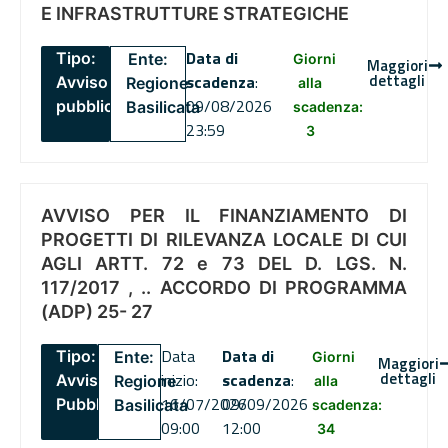
E INFRASTRUTTURE STRATEGICHE
Data di
Tipo:
Ente:
Giorni
Maggiori
dettagli
scadenza
:
Avviso
Regione
alla
09/08/2026
pubblico
Basilicata
scadenza:
23:59
3
AVVISO PER IL FINANZIAMENTO DI
PROGETTI DI RILEVANZA LOCALE DI CUI
AGLI ARTT. 72 e 73 DEL D. LGS. N.
117/2017 , .. ACCORDO DI PROGRAMMA
(ADP) 25- 27
Data
Data di
Tipo:
Ente:
Giorni
Maggiori
dettagli
inizio:
scadenza
:
Avviso
Regione
alla
16/07/2026
09/09/2026
Pubblico
Basilicata
scadenza:
09:00
12:00
34