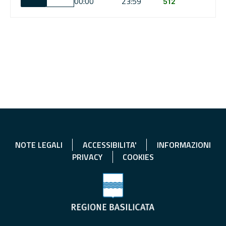
00:00
23:59
512
NOTE LEGALI
ACCESSIBILITA'
INFORMAZIONI
PRIVACY
COOKIES