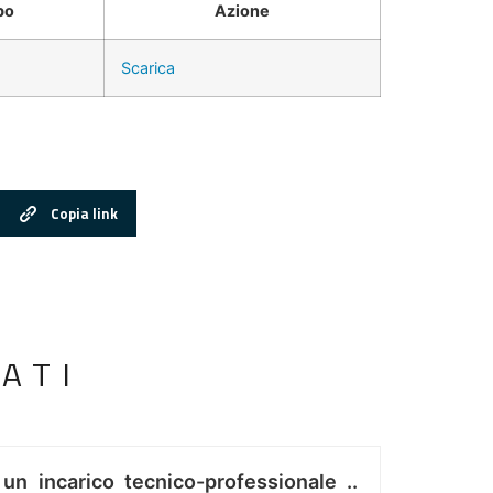
po
Azione
Scarica
Copia link
ATI
 un incarico tecnico-professionale ..