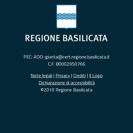
PEC: AOO-giunta@cert.regione.basilicata.it
C.F. 80002950766
Note legali
|
Privacy
|
Crediti
|
Il Logo
Dichiarazione di accessibilità
©2010 Regione Basilicata