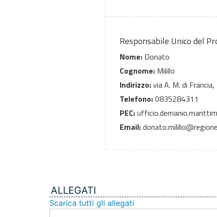
Responsabile Unico del P
Nome:
Donato
Cognome:
Milillo
Indirizzo:
via A. M. di Francia,
Telefono:
0835284311
PEC:
ufficio.demanio.marittim
Email:
donato.milillo@regione.
ALLEGATI
Scarica tutti gli allegati