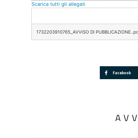
Scarica tutti gli allegati
1732203910765_AVVISO DI PUBBLICAZIONE..pd
Facebook
AV