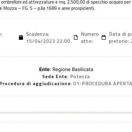
li ombrelloni ed attrezzature e mq. 2.500,00 di specchio acqueo per l
e Mozza – FG. 5 – p.lla 1689 e aree prospicienti.
e:
Scadenza:
Numero
Data di p
15/04/2023 22:00
atto:
pretorio
Ente
: Regione Basilicata
Sede Ente
: Potenza
Procedura di aggiudicazione
: 01-PROCEDURA APERT