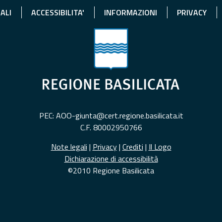
ALI
ACCESSIBILITA'
INFORMAZIONI
PRIVACY
PEC: AOO-giunta@cert.regione.basilicata.it
C.F. 80002950766
Note legali
|
Privacy
|
Crediti
|
Il Logo
Dichiarazione di accessibilità
©2010 Regione Basilicata