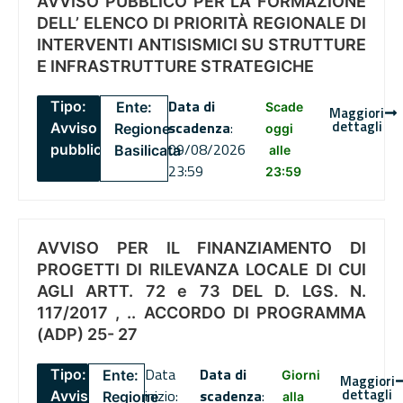
AVVISO PUBBLICO PER LA FORMAZIONE
DELL’ ELENCO DI PRIORITÀ REGIONALE DI
INTERVENTI ANTISISMICI SU STRUTTURE
E INFRASTRUTTURE STRATEGICHE
Data di
Tipo:
Ente:
Scade
Maggiori
dettagli
scadenza
:
Avviso
Regione
oggi
09/08/2026
pubblico
Basilicata
alle
23:59
23:59
AVVISO PER IL FINANZIAMENTO DI
PROGETTI DI RILEVANZA LOCALE DI CUI
AGLI ARTT. 72 e 73 DEL D. LGS. N.
117/2017 , .. ACCORDO DI PROGRAMMA
(ADP) 25- 27
Data
Data di
Tipo:
Ente:
Giorni
Maggiori
dettagli
inizio:
scadenza
:
Avviso
Regione
alla