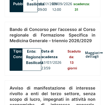
16/07/2026
09/09/2026
Pubblico
Basilicata
scadenza:
09:00
12:00
31
Bando di Concorso per l’accesso al Corso
regionale di Formazione Specifica in
Medicina Generale – triennio 2026/2029
Data di
Tipo:
Ente:
Scaduto
Maggiori
dettagli
scadenza
:
Concorsi
Regione
da:
27/07/2026
Basilicata
13
23:59
giorni
Avviso di manifestazione di interesse
rivolto a enti del terzo settore, senza
scopo di lucro, impegnati in attività non
economiche di interesse generale,