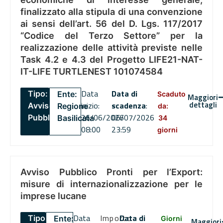
finalizzato alla stipula di una convenzione
ai sensi dell’art. 56 del D. Lgs. 117/2017
“Codice del Terzo Settore” per la
realizzazione delle attività previste nelle
Task 4.2 e 4.3 del Progetto LIFE21-NAT-
IT-LIFE TURTLENEST 101074584
Data
Data di
Tipo:
Ente:
Scaduto
Maggiori
dettagli
inizio:
scadenza
:
Avviso
Regione
da:
26/06/2026
06/07/2026
Pubblico
Basilicata
34
08:00
23:59
giorni
Avviso Pubblico Pronti per l’Export:
misure di internazionalizzazione per le
imprese lucane
Data
Importo
Data di
Tipo:
Ente:
Giorni
Maggiori