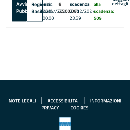
dettagli
inizio:
€
scadenza
:
Avviso
Regione
alla
06/07/2026
5,500,000
31/12/2027
Pubblico
Basilicata
scadenza:
00:00
23:59
509
NOTE LEGALI
ACCESSIBILITA'
INFORMAZIONI
PRIVACY
COOKIES