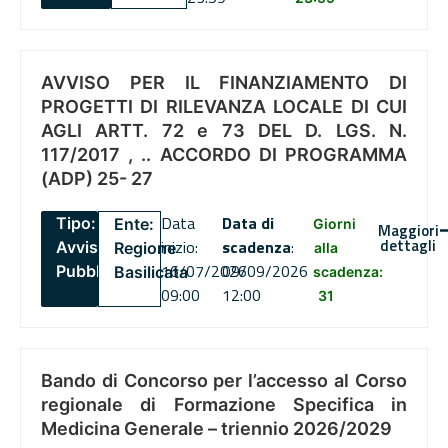
AVVISO PER IL FINANZIAMENTO DI
PROGETTI DI RILEVANZA LOCALE DI CUI
AGLI ARTT. 72 e 73 DEL D. LGS. N.
117/2017 , .. ACCORDO DI PROGRAMMA
(ADP) 25- 27
Data
Data di
Tipo:
Ente:
Giorni
Maggiori
dettagli
inizio:
scadenza
:
Avviso
Regione
alla
16/07/2026
09/09/2026
Pubblico
Basilicata
scadenza:
09:00
12:00
31
Bando di Concorso per l’accesso al Corso
regionale di Formazione Specifica in
Medicina Generale – triennio 2026/2029