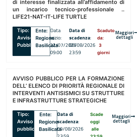
di interesse finalizzata all’affidamento di
un incarico tecnico-professionale ..
LIFE21-NAT-IT-LIFE TURTLE
Data
Data di
Tipo:
Ente:
Scaduto
Maggiori
dettagli
inizio:
scadenza
:
Avviso
Regione
da:
22/07/2026
06/08/2026
Pubblico
Basilicata
3
09:00
23:59
giorni
AVVISO PUBBLICO PER LA FORMAZIONE
DELL’ ELENCO DI PRIORITÀ REGIONALE DI
INTERVENTI ANTISISMICI SU STRUTTURE
E INFRASTRUTTURE STRATEGICHE
Data di
Tipo:
Ente:
Scade
Maggiori
dettagli
scadenza
:
Avviso
Regione
oggi
09/08/2026
pubblico
Basilicata
alle
23:59
23:59