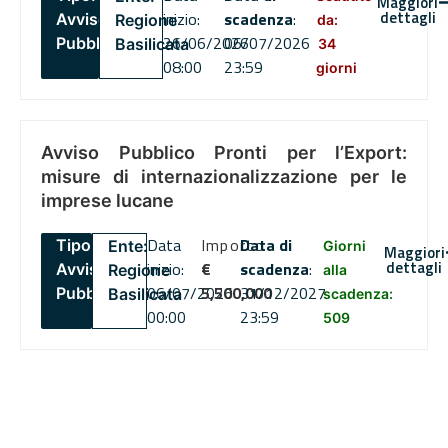
Maggiori
dettagli
inizio:
scadenza
:
Avviso
Regione
da:
26/06/2026
06/07/2026
Pubblico
Basilicata
34
08:00
23:59
giorni
Avviso Pubblico Pronti per l’Export:
misure di internazionalizzazione per le
imprese lucane
Data
Importo
Data di
Tipo:
Ente:
Giorni
Maggiori
dettagli
inizio:
€
scadenza
:
Avviso
Regione
alla
06/07/2026
5,500,000
31/12/2027
Pubblico
Basilicata
scadenza:
00:00
23:59
509