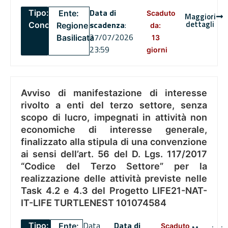
Data di
Tipo:
Ente:
Scaduto
Maggiori
dettagli
scadenza
:
Concorsi
Regione
da:
27/07/2026
Basilicata
13
23:59
giorni
Avviso di manifestazione di interesse
rivolto a enti del terzo settore, senza
scopo di lucro, impegnati in attività non
economiche di interesse generale,
finalizzato alla stipula di una convenzione
ai sensi dell’art. 56 del D. Lgs. 117/2017
“Codice del Terzo Settore” per la
realizzazione delle attività previste nelle
Task 4.2 e 4.3 del Progetto LIFE21-NAT-
IT-LIFE TURTLENEST 101074584
Data
Data di
Tipo:
Ente:
Scaduto