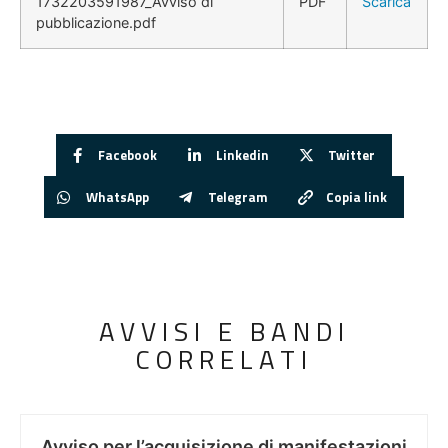
1732203591987_Avviso di
PDF
Scarica
pubblicazione.pdf
Facebook
Linkedin
Twitter
WhatsApp
Telegram
Copia link
AVVISI E BANDI
CORRELATI
Avviso per l’acquisizione di manifestazioni