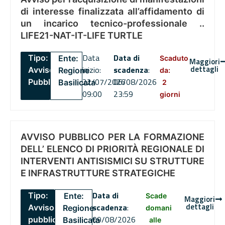
di interesse finalizzata all’affidamento di
un incarico tecnico-professionale ..
LIFE21-NAT-IT-LIFE TURTLE
Data
Data di
Tipo:
Ente:
Scaduto
Maggiori
dettagli
inizio:
scadenza
:
Avviso
Regione
da:
22/07/2026
06/08/2026
Pubblico
Basilicata
2
09:00
23:59
giorni
AVVISO PUBBLICO PER LA FORMAZIONE
DELL’ ELENCO DI PRIORITÀ REGIONALE DI
INTERVENTI ANTISISMICI SU STRUTTURE
E INFRASTRUTTURE STRATEGICHE
Data di
Tipo:
Ente:
Scade
Maggiori
dettagli
scadenza
:
Avviso
Regione
domani
09/08/2026
pubblico
Basilicata
alle