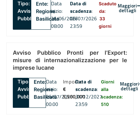
Data
Data di
Tipo:
Ente:
Scaduto
Maggiori
dettagli
inizio:
scadenza
:
Avviso
Regione
da:
26/06/2026
06/07/2026
Pubblico
Basilicata
33
08:00
23:59
giorni
Avviso Pubblico Pronti per l’Export:
misure di internazionalizzazione per le
imprese lucane
Data
Importo
Data di
Tipo:
Ente:
Giorni
Maggiori
dettagli
inizio:
€
scadenza
:
Avviso
Regione
alla
06/07/2026
5,500,000
31/12/2027
Pubblico
Basilicata
scadenza:
00:00
23:59
510