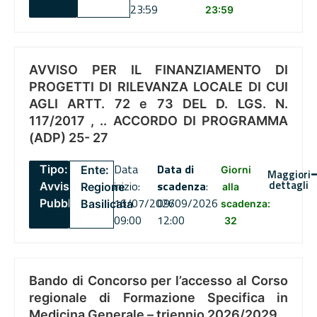
23:59
23:59
AVVISO PER IL FINANZIAMENTO DI
PROGETTI DI RILEVANZA LOCALE DI CUI
AGLI ARTT. 72 e 73 DEL D. LGS. N.
117/2017 , .. ACCORDO DI PROGRAMMA
(ADP) 25- 27
Data
Data di
Tipo:
Ente:
Giorni
Maggiori
dettagli
inizio:
scadenza
:
Avviso
Regione
alla
16/07/2026
09/09/2026
Pubblico
Basilicata
scadenza:
09:00
12:00
32
Bando di Concorso per l’accesso al Corso
regionale di Formazione Specifica in
Medicina Generale – triennio 2026/2029