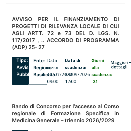
AVVISO PER IL FINANZIAMENTO DI
PROGETTI DI RILEVANZA LOCALE DI CUI
AGLI ARTT. 72 e 73 DEL D. LGS. N.
117/2017 , .. ACCORDO DI PROGRAMMA
(ADP) 25- 27
Data
Data di
Tipo:
Ente:
Giorni
Maggiori
dettagli
inizio:
scadenza
:
Avviso
Regione
alla
16/07/2026
09/09/2026
Pubblico
Basilicata
scadenza:
09:00
12:00
31
Bando di Concorso per l’accesso al Corso
regionale di Formazione Specifica in
Medicina Generale – triennio 2026/2029