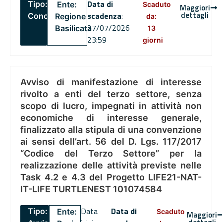
Data di
Tipo:
Ente:
Scaduto
Maggiori
dettagli
scadenza
:
Concorsi
Regione
da:
27/07/2026
Basilicata
13
23:59
giorni
Avviso di manifestazione di interesse
rivolto a enti del terzo settore, senza
scopo di lucro, impegnati in attività non
economiche di interesse generale,
finalizzato alla stipula di una convenzione
ai sensi dell’art. 56 del D. Lgs. 117/2017
“Codice del Terzo Settore” per la
realizzazione delle attività previste nelle
Task 4.2 e 4.3 del Progetto LIFE21-NAT-
IT-LIFE TURTLENEST 101074584
Data
Data di
Tipo:
Ente:
Scaduto
Maggiori