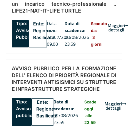
un incarico tecnico-professionale ..
LIFE21-NAT-IT-LIFE TURTLE
Data
Data di
Tipo:
Ente:
Scaduto
Maggiori
dettagli
inizio:
scadenza
:
Avviso
Regione
da:
22/07/2026
06/08/2026
Pubblico
Basilicata
3
09:00
23:59
giorni
AVVISO PUBBLICO PER LA FORMAZIONE
DELL’ ELENCO DI PRIORITÀ REGIONALE DI
INTERVENTI ANTISISMICI SU STRUTTURE
E INFRASTRUTTURE STRATEGICHE
Data di
Tipo:
Ente:
Scade
Maggiori
dettagli
scadenza
:
Avviso
Regione
oggi
09/08/2026
pubblico
Basilicata
alle
23:59
23:59