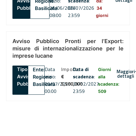
dettagli
inizio:
scadenza
:
Avviso
Regione
da:
26/06/2026
06/07/2026
Pubblico
Basilicata
34
08:00
23:59
giorni
Avviso Pubblico Pronti per l’Export:
misure di internazionalizzazione per le
imprese lucane
Data
Importo
Data di
Tipo:
Ente:
Giorni
Maggiori
dettagli
inizio:
€
scadenza
:
Avviso
Regione
alla
06/07/2026
5,500,000
31/12/2027
Pubblico
Basilicata
scadenza:
00:00
23:59
509