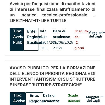
Avviso per l’acquisizione di manifestazioni
di interesse finalizzata all’affidamento di
un incarico tecnico-professionale ..
LIFE21-NAT-IT-LIFE TURTLE
Data
Data di
Tipo:
Ente:
Scaduto
Maggiori
dettagli
inizio:
scadenza
:
Avviso
Regione
da:
22/07/2026
06/08/2026
Pubblico
Basilicata
2
09:00
23:59
giorni
AVVISO PUBBLICO PER LA FORMAZIONE
DELL’ ELENCO DI PRIORITÀ REGIONALE DI
INTERVENTI ANTISISMICI SU STRUTTURE
E INFRASTRUTTURE STRATEGICHE
Data di
Tipo:
Ente:
Scade
Maggiori
dettagli
scadenza
:
Avviso
Regione
domani