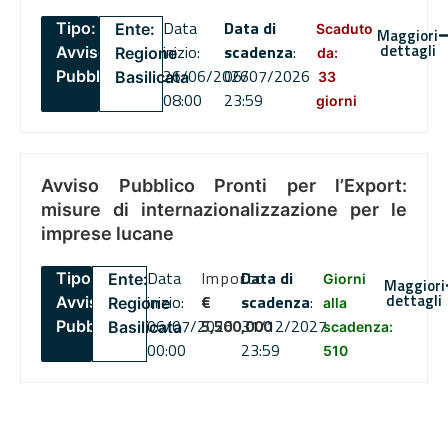
Data
Data di
Tipo:
Ente:
Scaduto
Maggiori
dettagli
inizio:
scadenza
:
Avviso
Regione
da:
26/06/2026
06/07/2026
Pubblico
Basilicata
33
08:00
23:59
giorni
Avviso Pubblico Pronti per l’Export:
misure di internazionalizzazione per le
imprese lucane
Data
Importo
Data di
Tipo:
Ente:
Giorni
Maggiori
dettagli
inizio:
€
scadenza
:
Avviso
Regione
alla
06/07/2026
5,500,000
31/12/2027
Pubblico
Basilicata
scadenza:
00:00
23:59
510