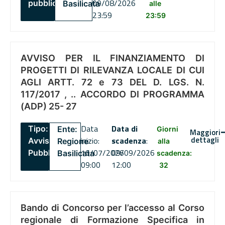
09/08/2026
pubblico
Basilicata
alle
23:59
23:59
AVVISO PER IL FINANZIAMENTO DI
PROGETTI DI RILEVANZA LOCALE DI CUI
AGLI ARTT. 72 e 73 DEL D. LGS. N.
117/2017 , .. ACCORDO DI PROGRAMMA
(ADP) 25- 27
Data
Data di
Tipo:
Ente:
Giorni
Maggiori
dettagli
inizio:
scadenza
:
Avviso
Regione
alla
16/07/2026
09/09/2026
Pubblico
Basilicata
scadenza:
09:00
12:00
32
Bando di Concorso per l’accesso al Corso
regionale di Formazione Specifica in