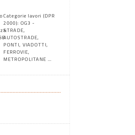
to
Categorie lavori (DPR
2000): OG3 -
zza:
STRADE,
68
AUTOSTRADE,
PONTI, VIADOTTI,
FERROVIE,
METROPOLITANE ...