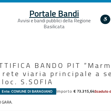
Portale Bandi
Avvisi e bandi pubblici della Regione
Basilicata
TTIFICA BANDO PIT “Marm
ete viaria principale a se
n loc. S.SOFIA
Importo
€ 73.315,64
Ente: COMUNE DI BARAGIANO
Scaduto d
I GARA.