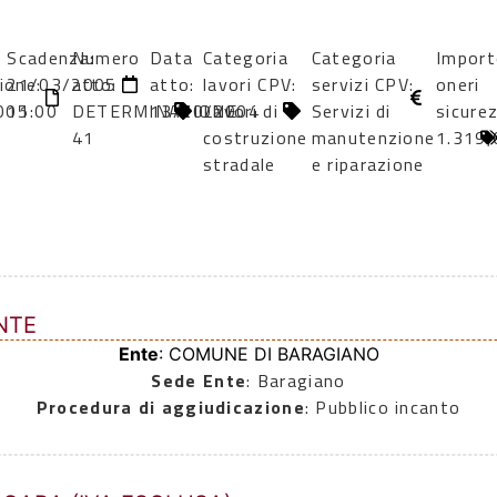
Scadenza:
Numero
Data
Categoria
Categoria
Impor
ione:
21/03/2005
atto:
atto:
lavori CPV:
servizi CPV:
oneri
005
11:00
DETERMINAZIONE
13/10/2004
Lavori di
Servizi di
sicure
41
costruzione
manutenzione
1.319,
stradale
e riparazione
NTE
Ente
: COMUNE DI BARAGIANO
Sede Ente
: Baragiano
Procedura di aggiudicazione
: Pubblico incanto