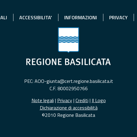
ALI
ACCESSIBILITA'
INFORMAZIONI
PRIVACY
PEC: AOO-giunta@cert.regione.basilicata.it
C.F. 80002950766
Note legali
|
Privacy
|
Crediti
|
Il Logo
Dichiarazione di accessibilità
©2010 Regione Basilicata