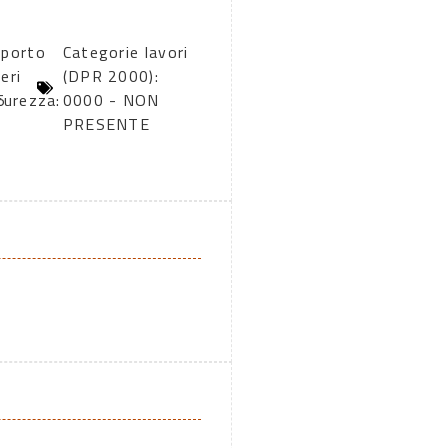
mporto
Categorie lavori
eri
(DPR 2000):
5
curezza:
0000 - NON
PRESENTE