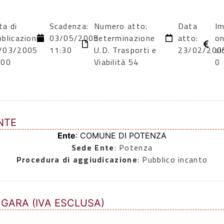
ta di
Scadenza:
Numero atto:
Data
I
bblicazione:
03/05/2005
determinazione
atto:
on
/03/2005
11:30
U.D. Trasporti e
23/02/200
si
:00
Viabilità 54
0
NTE
Ente
: COMUNE DI POTENZA
Sede Ente
: Potenza
Procedura di aggiudicazione
: Pubblico incanto
 GARA (IVA ESCLUSA)