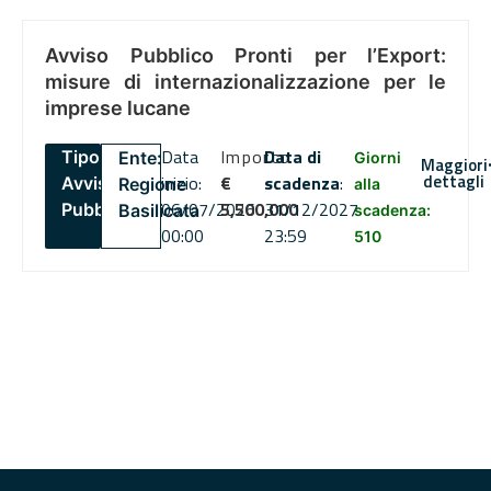
Avviso Pubblico Pronti per l’Export:
misure di internazionalizzazione per le
imprese lucane
Data
Importo
Data di
Tipo:
Ente:
Giorni
Maggiori
dettagli
inizio:
€
scadenza
:
Avviso
Regione
alla
06/07/2026
5,500,000
31/12/2027
Pubblico
Basilicata
scadenza:
00:00
23:59
510