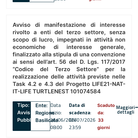
Avviso di manifestazione di interesse
rivolto a enti del terzo settore, senza
scopo di lucro, impegnati in attività non
economiche di interesse generale,
finalizzato alla stipula di una convenzione
ai sensi dell’art. 56 del D. Lgs. 117/2017
“Codice del Terzo Settore” per la
realizzazione delle attività previste nelle
Task 4.2 e 4.3 del Progetto LIFE21-NAT-
IT-LIFE TURTLENEST 101074584
Data
Data di
Tipo:
Ente:
Scaduto
Maggiori
dettagli
inizio:
scadenza
:
Avviso
Regione
da:
26/06/2026
06/07/2026
Pubblico
Basilicata
33
08:00
23:59
giorni