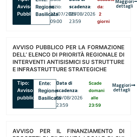
Maggiori
dettagli
inizio:
scadenza
:
Avviso
Regione
da:
22/07/2026
06/08/2026
Pubblico
Basilicata
2
09:00
23:59
giorni
AVVISO PUBBLICO PER LA FORMAZIONE
DELL’ ELENCO DI PRIORITÀ REGIONALE DI
INTERVENTI ANTISISMICI SU STRUTTURE
E INFRASTRUTTURE STRATEGICHE
Data di
Tipo:
Ente:
Scade
Maggiori
dettagli
scadenza
:
Avviso
Regione
domani
09/08/2026
pubblico
Basilicata
alle
23:59
23:59
AVVISO PER IL FINANZIAMENTO DI