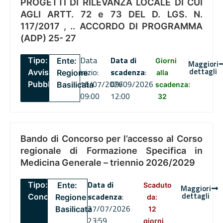
PROGETTI DI RILEVANZA LOCALE DI CUI
AGLI ARTT. 72 e 73 DEL D. LGS. N.
117/2017 , .. ACCORDO DI PROGRAMMA
(ADP) 25- 27
Data
Data di
Tipo:
Ente:
Giorni
Maggiori
dettagli
inizio:
scadenza
:
Avviso
Regione
alla
16/07/2026
09/09/2026
Pubblico
Basilicata
scadenza:
09:00
12:00
32
Bando di Concorso per l’accesso al Corso
regionale di Formazione Specifica in
Medicina Generale – triennio 2026/2029
Data di
Tipo:
Ente:
Scaduto
Maggiori
dettagli
scadenza
:
Concorsi
Regione
da:
27/07/2026
Basilicata
12
23:59
giorni