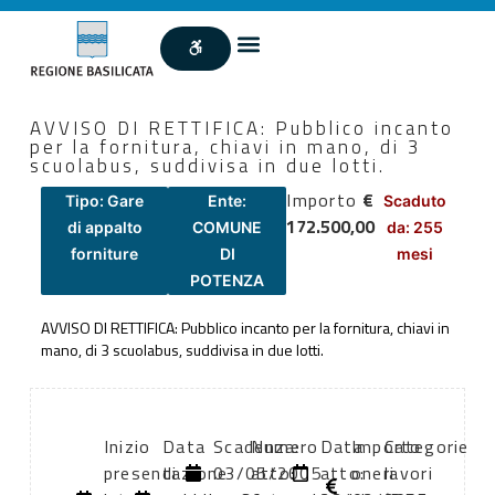
AVVISO DI RETTIFICA: Pubblico incanto
per la fornitura, chiavi in mano, di 3
scuolabus, suddivisa in due lotti.
Importo
€
Tipo: Gare
Ente:
Scaduto
172.500,00
di appalto
COMUNE
da: 255
forniture
DI
mesi
POTENZA
AVVISO DI RETTIFICA: Pubblico incanto per la fornitura, chiavi in
mano, di 3 scuolabus, suddivisa in due lotti.
Inizio
Data
Scadenza:
Numero
Data
Importo
Categorie
presentazione
di
03/05/2005
atto:
atto:
oneri
lavori