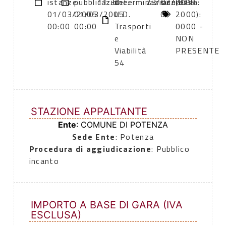
istanze:
pubblicazione:
11:30
determinazione
23/02/2005
sicurezza:
(DPR
01/03/2005
01/03/2005
U.D.
0
2000):
00:00
00:00
Trasporti
0000 -
e
NON
Viabilità
PRESENTE
54
STAZIONE APPALTANTE
Ente
: COMUNE DI POTENZA
Sede Ente
: Potenza
Procedura di aggiudicazione
: Pubblico
incanto
IMPORTO A BASE DI GARA (IVA
ESCLUSA)