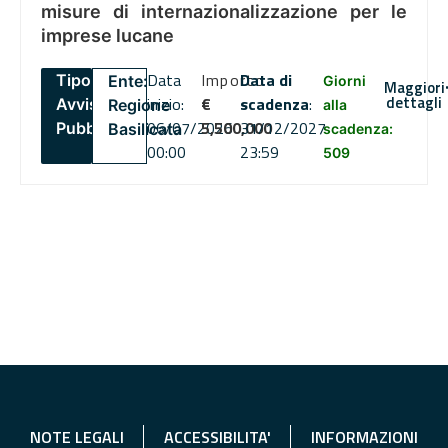
misure di internazionalizzazione per le
imprese lucane
Data
Importo
Data di
Tipo:
Ente:
Giorni
Maggiori
dettagli
inizio:
€
scadenza
:
Avviso
Regione
alla
06/07/2026
5,500,000
31/12/2027
Pubblico
Basilicata
scadenza:
00:00
23:59
509
NOTE LEGALI
ACCESSIBILITA'
INFORMAZIONI