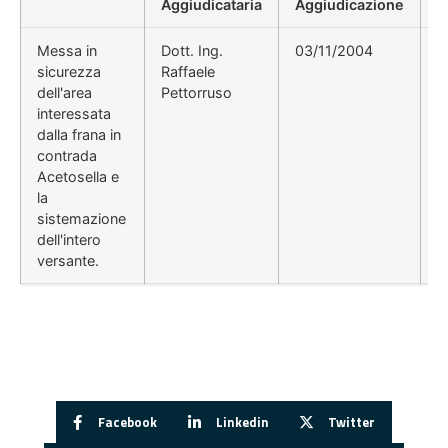
Aggiudicataria
Aggiudicazione
D
Messa in
Dott. Ing.
03/11/2004
G
sicurezza
Raffaele
d
dell'area
Pettorruso
0
interessata
dalla frana in
contrada
Acetosella e
la
sistemazione
dell'intero
versante.
Facebook
Linkedin
Twitter