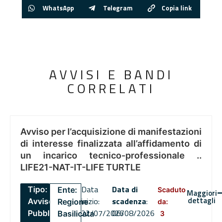
WhatsApp
Telegram
Copia link
AVVISI E BANDI
CORRELATI
Avviso per l’acquisizione di manifestazioni
di interesse finalizzata all’affidamento di
un incarico tecnico-professionale ..
LIFE21-NAT-IT-LIFE TURTLE
Data
Data di
Tipo:
Ente:
Scaduto
Maggiori
dettagli
inizio:
scadenza
:
Avviso
Regione
da:
22/07/2026
06/08/2026
Pubblico
Basilicata
3