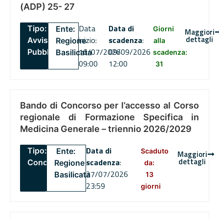
(ADP) 25- 27
Data
Data di
Tipo:
Ente:
Giorni
Maggiori
dettagli
inizio:
scadenza
:
Avviso
Regione
alla
16/07/2026
09/09/2026
Pubblico
Basilicata
scadenza:
09:00
12:00
31
Bando di Concorso per l’accesso al Corso
regionale di Formazione Specifica in
Medicina Generale – triennio 2026/2029
Data di
Tipo:
Ente:
Scaduto
Maggiori
dettagli
scadenza
:
Concorsi
Regione
da:
27/07/2026
Basilicata
13
23:59
giorni