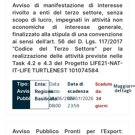
Avviso di manifestazione di interesse
rivolto a enti del terzo settore, senza
scopo di lucro, impegnati in attività non
economiche di interesse generale,
finalizzato alla stipula di una convenzione
ai sensi dell’art. 56 del D. Lgs. 117/2017
“Codice del Terzo Settore” per la
realizzazione delle attività previste nelle
Task 4.2 e 4.3 del Progetto LIFE21-NAT-
IT-LIFE TURTLENEST 101074584
Data
Data di
Tipo:
Ente:
Scaduto
Maggiori
dettagli
inizio:
scadenza
:
Avviso
Regione
da:
26/06/2026
06/07/2026
Pubblico
Basilicata
34
08:00
23:59
giorni
Avviso Pubblico Pronti per l’Export: