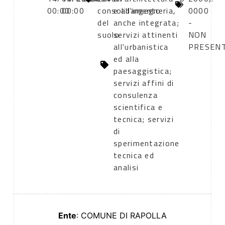
00:00
00:00
consolidamento
e all'ingegneria,
0000
del
anche integrata;
-
suolo
servizi attinenti
NON
all'urbanistica
PRESEN
ed alla
paesaggistica;
servizi affini di
consulenza
scientifica e
tecnica; servizi
di
sperimentazione
tecnica ed
analisi
Ente
: COMUNE DI RAPOLLA