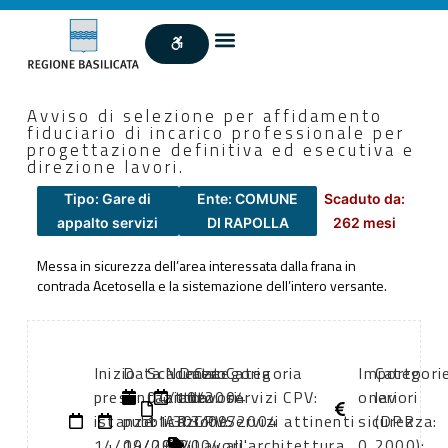
Avviso di selezione per affidamento
fiduciario di incarico professionale per
progettazione definitiva ed esecutiva e
direzione lavori.
Tipo: Gare di
Ente: COMUNE
Scaduto da:
appalto servizi
DI RAPOLLA
262 mesi
Messa in sicurezza dell’area interessata dalla frana in
contrada Acetosella e la sistemazione dell’intero versante.
Inizio
Data
Scadenza:
Numero
Data
Categoria
Categoria
Importo
Categori
presentazione
di
04/10/2004
atto:
atto:
lavori
servizi CPV:
oneri
lavori
istanze:
pubblicazione:
11:30
AP
13/09/2004
CPV:
Servizi attinenti
sicurezza:
(DPR
14/09/2004
14/09/2004
694
Lavori
all'architettura
0
2000):