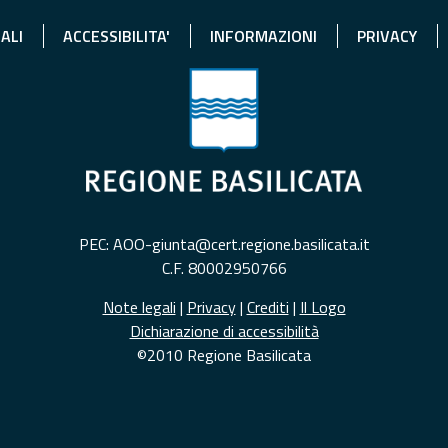
ALI
ACCESSIBILITA'
INFORMAZIONI
PRIVACY
PEC: AOO-giunta@cert.regione.basilicata.it
C.F. 80002950766
Note legali
|
Privacy
|
Crediti
|
Il Logo
Dichiarazione di accessibilità
©2010 Regione Basilicata