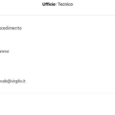
Ufficio
: Tecnico
rocedimento
anese
alb@virgilio.it