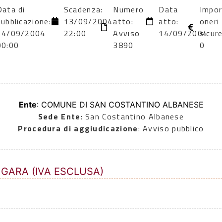
Data di
Scadenza:
Numero
Data
Impo
pubblicazione:
13/09/2004
atto:
atto:
oneri
14/09/2004
22:00
Avviso
14/09/2004
sicur
00:00
3890
0
Ente
: COMUNE DI SAN COSTANTINO ALBANESE
Sede Ente
: San Costantino Albanese
Procedura di aggiudicazione
: Avviso pubblico
 GARA (IVA ESCLUSA)