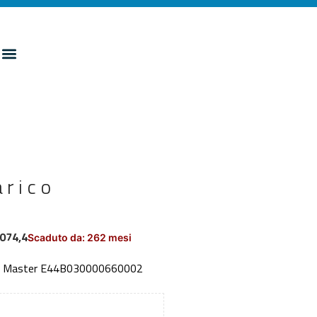
arico
.074,4
Scaduto da: 262 mesi
. CUP Master E44B030000660002