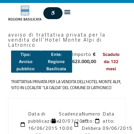
avviso di trattativa privata per la
vendita dell’Hotel Monte Alpi di
Latronico
Importo
€
Tipo:
Ente:
Scaduto
623.000,00
Avviso
Regione
da: 132
pubblico
Basilicata
mesi
TRATTATIVA PRIVATA PER LA VENDITA DELL’HOTEL MONTE ALPI,
SITO IN LOCALITA’ “LA CALDA” DEL COMUNE DI LATRONICO
Data di
Scadenza:
Numero
Data
pubblicazione:
20/07/2015
atto:
atto:
16/06/2015
10:00
Delibera
09/06/2015