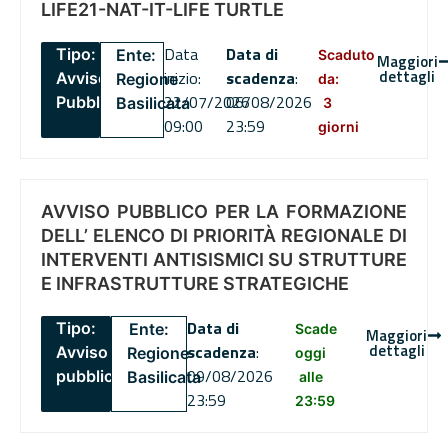
LIFE21-NAT-IT-LIFE TURTLE
Data
Data di
Tipo:
Ente:
Scaduto
Maggiori
dettagli
inizio:
scadenza
:
Avviso
Regione
da:
22/07/2026
06/08/2026
Pubblico
Basilicata
3
09:00
23:59
giorni
AVVISO PUBBLICO PER LA FORMAZIONE
DELL’ ELENCO DI PRIORITÀ REGIONALE DI
INTERVENTI ANTISISMICI SU STRUTTURE
E INFRASTRUTTURE STRATEGICHE
Data di
Tipo:
Ente:
Scade
Maggiori
dettagli
scadenza
:
Avviso
Regione
oggi
09/08/2026
pubblico
Basilicata
alle
23:59
23:59