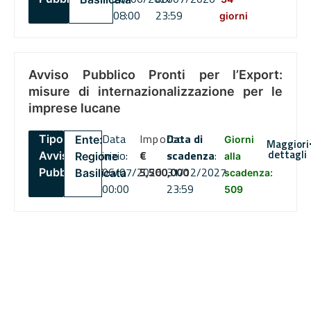
08:00
23:59
giorni
Avviso Pubblico Pronti per l’Export:
misure di internazionalizzazione per le
imprese lucane
Data
Importo
Data di
Tipo:
Ente:
Giorni
Maggiori
dettagli
inizio:
€
scadenza
:
Avviso
Regione
alla
06/07/2026
5,500,000
31/12/2027
Pubblico
Basilicata
scadenza:
00:00
23:59
509