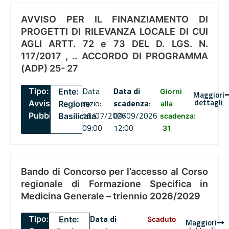
AVVISO PER IL FINANZIAMENTO DI
PROGETTI DI RILEVANZA LOCALE DI CUI
AGLI ARTT. 72 e 73 DEL D. LGS. N.
117/2017 , .. ACCORDO DI PROGRAMMA
(ADP) 25- 27
Data
Data di
Tipo:
Ente:
Giorni
Maggiori
dettagli
inizio:
scadenza
:
Avviso
Regione
alla
16/07/2026
09/09/2026
Pubblico
Basilicata
scadenza:
09:00
12:00
31
Bando di Concorso per l’accesso al Corso
regionale di Formazione Specifica in
Medicina Generale – triennio 2026/2029
Data di
Tipo:
Ente:
Scaduto
Maggiori