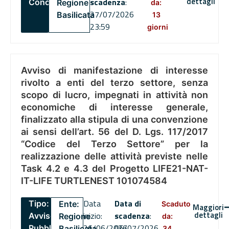
dettagli
scadenza
:
Concorsi
Regione
da:
27/07/2026
Basilicata
13
23:59
giorni
Avviso di manifestazione di interesse
rivolto a enti del terzo settore, senza
scopo di lucro, impegnati in attività non
economiche di interesse generale,
finalizzato alla stipula di una convenzione
ai sensi dell’art. 56 del D. Lgs. 117/2017
“Codice del Terzo Settore” per la
realizzazione delle attività previste nelle
Task 4.2 e 4.3 del Progetto LIFE21-NAT-
IT-LIFE TURTLENEST 101074584
Data
Data di
Tipo:
Ente:
Scaduto
Maggiori
dettagli
inizio:
scadenza
:
Avviso
Regione
da:
26/06/2026
06/07/2026
Pubblico
Basilicata
34