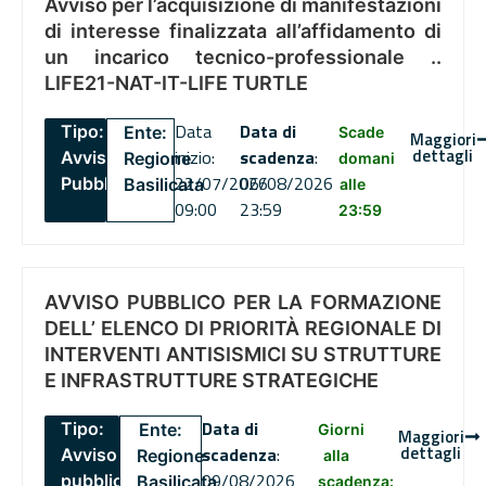
Avviso per l’acquisizione di manifestazioni
di interesse finalizzata all’affidamento di
un incarico tecnico-professionale ..
LIFE21-NAT-IT-LIFE TURTLE
Data
Data di
Tipo:
Ente:
Scade
Maggiori
dettagli
inizio:
scadenza
:
Avviso
Regione
domani
22/07/2026
06/08/2026
Pubblico
Basilicata
alle
09:00
23:59
23:59
AVVISO PUBBLICO PER LA FORMAZIONE
DELL’ ELENCO DI PRIORITÀ REGIONALE DI
INTERVENTI ANTISISMICI SU STRUTTURE
E INFRASTRUTTURE STRATEGICHE
Data di
Tipo:
Ente:
Giorni
Maggiori
dettagli
scadenza
:
Avviso
Regione
alla
09/08/2026
pubblico
Basilicata
scadenza: