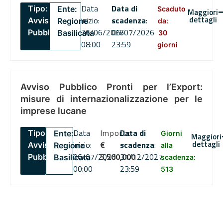
Data
Data di
Tipo:
Ente:
Scaduto
Maggiori
dettagli
inizio:
scadenza
:
Avviso
Regione
da:
26/06/2026
06/07/2026
Pubblico
Basilicata
30
08:00
23:59
giorni
Avviso Pubblico Pronti per l’Export:
misure di internazionalizzazione per le
imprese lucane
Data
Importo
Data di
Tipo:
Ente:
Giorni
Maggiori
dettagli
inizio:
€
scadenza
:
Avviso
Regione
alla
06/07/2026
5,500,000
31/12/2027
Pubblico
Basilicata
scadenza:
00:00
23:59
513