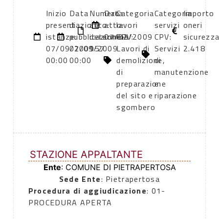
Inizio
Data
Numero
Data
Categoria
Categoria
Importo
presentazione
di
atto:
atto:
lavori
servizi
oneri
istanze:
pubblicazione:
determina
07/02/2009
CPV:
CPV:
sicurezza
07/09/2009
07/09/2009
157
Lavori di
Servizi
2.418
00:00
00:00
demolizione,
di
di
manutenzione
preparazione
e
del sito e
riparazione
sgombero
STAZIONE APPALTANTE
Ente
: COMUNE DI PIETRAPERTOSA
Sede Ente
: Pietrapertosa
Procedura di aggiudicazione
: 01-
PROCEDURA APERTA