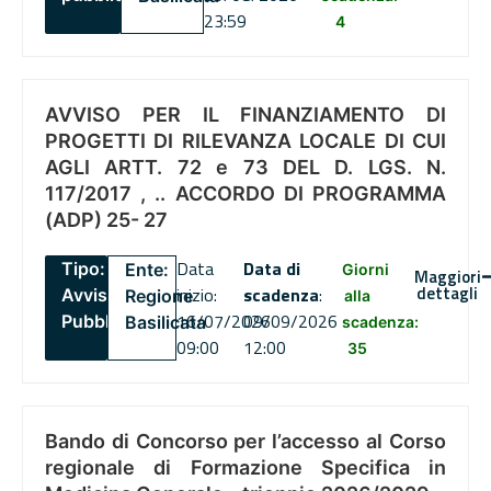
23:59
4
AVVISO PER IL FINANZIAMENTO DI
PROGETTI DI RILEVANZA LOCALE DI CUI
AGLI ARTT. 72 e 73 DEL D. LGS. N.
117/2017 , .. ACCORDO DI PROGRAMMA
(ADP) 25- 27
Data
Data di
Tipo:
Ente:
Giorni
Maggiori
dettagli
inizio:
scadenza
:
Avviso
Regione
alla
16/07/2026
09/09/2026
Pubblico
Basilicata
scadenza:
09:00
12:00
35
Bando di Concorso per l’accesso al Corso
regionale di Formazione Specifica in