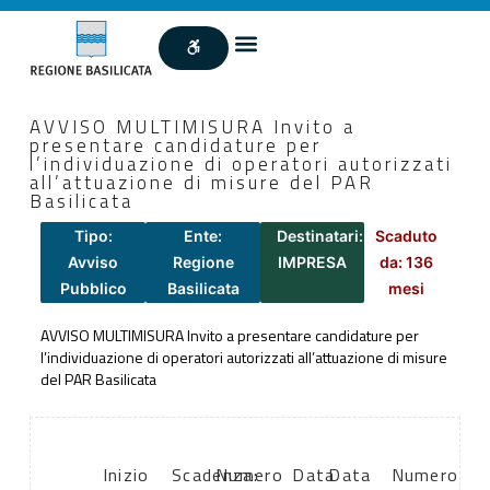
AVVISO MULTIMISURA Invito a
presentare candidature per
l’individuazione di operatori autorizzati
all’attuazione di misure del PAR
Basilicata
Tipo:
Ente:
Destinatari:
Scaduto
Avviso
Regione
IMPRESA
da: 136
Pubblico
Basilicata
mesi
AVVISO MULTIMISURA Invito a presentare candidature per
l’individuazione di operatori autorizzati all’attuazione di misure
del PAR Basilicata
Inizio
Scadenza:
Numero
Data
Data
Numero