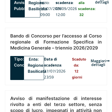
dettagli
inizio:
scadenza
:
Avviso
Regione
alla
16/07/2026
09/09/2026
Pubblico
Basilicata
scadenza:
09:00
12:00
32
Bando di Concorso per l’accesso al Corso
regionale di Formazione Specifica in
Medicina Generale – triennio 2026/2029
Data di
Tipo:
Ente:
Scaduto
Maggiori
dettagli
scadenza
:
Concorsi
Regione
da:
27/07/2026
Basilicata
12
23:59
giorni
Avviso di manifestazione di interesse
rivolto a enti del terzo settore, senza
scopo di lucro, impegnati in attività non