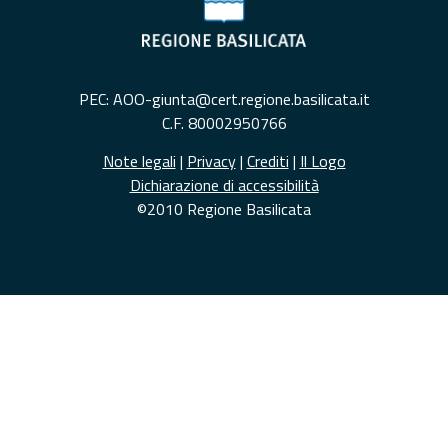
PEC: AOO-giunta@cert.regione.basilicata.it
C.F. 80002950766
Note legali
|
Privacy
|
Crediti
|
Il Logo
Dichiarazione di accessibilità
©2010 Regione Basilicata