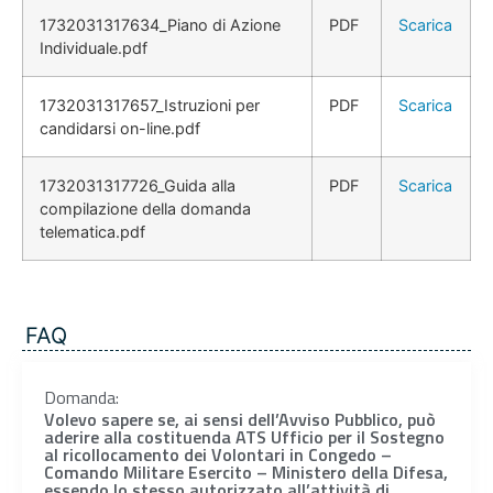
1732031317634_Piano di Azione
PDF
Scarica
Individuale.pdf
1732031317657_Istruzioni per
PDF
Scarica
candidarsi on-line.pdf
1732031317726_Guida alla
PDF
Scarica
compilazione della domanda
telematica.pdf
FAQ
Domanda:
Volevo sapere se, ai sensi dell’Avviso Pubblico, può
aderire alla costituenda ATS Ufficio per il Sostegno
al ricollocamento dei Volontari in Congedo –
Comando Militare Esercito – Ministero della Difesa,
essendo lo stesso autorizzato all’attività di