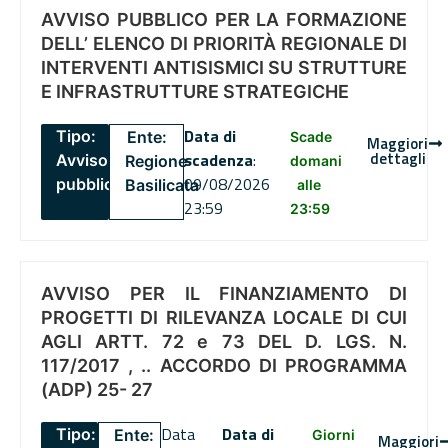
AVVISO PUBBLICO PER LA FORMAZIONE
DELL’ ELENCO DI PRIORITÀ REGIONALE DI
INTERVENTI ANTISISMICI SU STRUTTURE
E INFRASTRUTTURE STRATEGICHE
Data di
Tipo:
Ente:
Scade
Maggiori
dettagli
scadenza
:
Avviso
Regione
domani
09/08/2026
pubblico
Basilicata
alle
23:59
23:59
AVVISO PER IL FINANZIAMENTO DI
PROGETTI DI RILEVANZA LOCALE DI CUI
AGLI ARTT. 72 e 73 DEL D. LGS. N.
117/2017 , .. ACCORDO DI PROGRAMMA
(ADP) 25- 27
Data
Data di
Tipo:
Ente:
Giorni
Maggiori