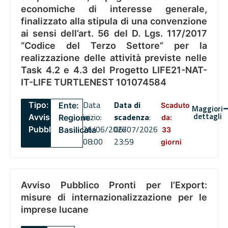
economiche di interesse generale,
finalizzato alla stipula di una convenzione
ai sensi dell’art. 56 del D. Lgs. 117/2017
“Codice del Terzo Settore” per la
realizzazione delle attività previste nelle
Task 4.2 e 4.3 del Progetto LIFE21-NAT-
IT-LIFE TURTLENEST 101074584
Data
Data di
Tipo:
Ente:
Scaduto
Maggiori
dettagli
inizio:
scadenza
:
Avviso
Regione
da:
26/06/2026
06/07/2026
Pubblico
Basilicata
33
08:00
23:59
giorni
Avviso Pubblico Pronti per l’Export:
misure di internazionalizzazione per le
imprese lucane