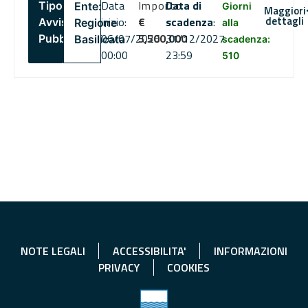
Data
Importo
Data di
Tipo:
Ente:
Giorni
Maggiori
dettagli
inizio:
€
scadenza
:
Avviso
Regione
alla
06/07/2026
5,500,000
31/12/2027
Pubblico
Basilicata
scadenza:
00:00
23:59
510
NOTE LEGALI
ACCESSIBILITA'
INFORMAZIONI
PRIVACY
COOKIES