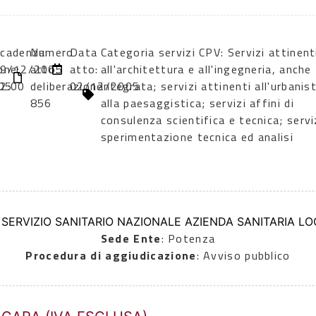
cadenza:
Numero
Data
Categoria servizi CPV: Servizi attinent
one:
9/12/2005
atto:
atto:
all'architettura e all'ingegneria, anche
05
2:00
deliberazione
02/12/2005
integrata; servizi attinenti all'urbanis
856
alla paesaggistica; servizi affini di
consulenza scientifica e tecnica; serviz
sperimentazione tecnica ed analisi
 SERVIZIO SANITARIO NAZIONALE AZIENDA SANITARIA LOC
Sede Ente
: Potenza
Procedura di aggiudicazione
: Avviso pubblico