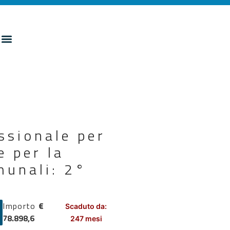
ssionale per
e per la
munali: 2°
Importo
€
Scaduto da:
78.898,6
247 mesi