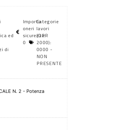
i
Importo
Categorie
oneri
lavori
tica ed
sicurezza:
(DPR
0
2000):
i di
0000 -
NON
PRESENTE
ALE N. 2 - Potenza