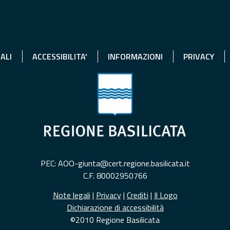
ALI
ACCESSIBILITA'
INFORMAZIONI
PRIVACY
PEC: AOO-giunta@cert.regione.basilicata.it
C.F. 80002950766
Note legali
|
Privacy
|
Crediti
|
Il Logo
Dichiarazione di accessibilità
©2010 Regione Basilicata