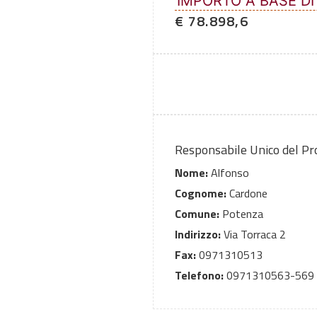
IMPORTO A BASE DI
€ 78.898,6
Responsabile Unico del P
Nome:
Alfonso
Cognome:
Cardone
Comune:
Potenza
Indirizzo:
Via Torraca 2
Fax:
0971310513
Telefono:
0971310563-569