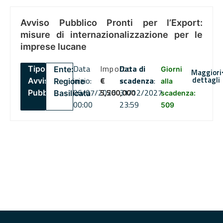
Avviso Pubblico Pronti per l’Export:
misure di internazionalizzazione per le
imprese lucane
Data
Importo
Data di
Tipo:
Ente:
Giorni
Maggiori
dettagli
inizio:
€
scadenza
:
Avviso
Regione
alla
06/07/2026
5,500,000
31/12/2027
Pubblico
Basilicata
scadenza:
00:00
23:59
509