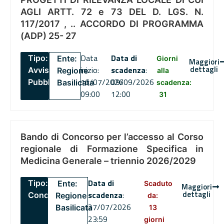
AGLI ARTT. 72 e 73 DEL D. LGS. N.
117/2017 , .. ACCORDO DI PROGRAMMA
(ADP) 25- 27
Data
Data di
Tipo:
Ente:
Giorni
Maggiori
dettagli
inizio:
scadenza
:
Avviso
Regione
alla
16/07/2026
09/09/2026
Pubblico
Basilicata
scadenza:
09:00
12:00
31
Bando di Concorso per l’accesso al Corso
regionale di Formazione Specifica in
Medicina Generale – triennio 2026/2029
Data di
Tipo:
Ente:
Scaduto
Maggiori
dettagli
scadenza
:
Concorsi
Regione
da:
27/07/2026
Basilicata
13
23:59
giorni