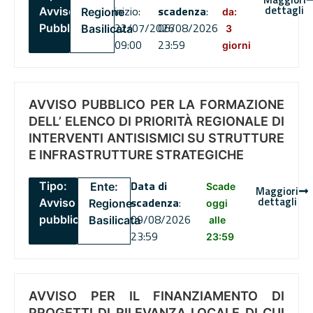
dettagli
inizio:
scadenza
:
Avviso
Regione
da:
22/07/2026
06/08/2026
Pubblico
Basilicata
3
09:00
23:59
giorni
AVVISO PUBBLICO PER LA FORMAZIONE
DELL’ ELENCO DI PRIORITÀ REGIONALE DI
INTERVENTI ANTISISMICI SU STRUTTURE
E INFRASTRUTTURE STRATEGICHE
Data di
Tipo:
Ente:
Scade
Maggiori
dettagli
scadenza
:
Avviso
Regione
oggi
09/08/2026
pubblico
Basilicata
alle
23:59
23:59
AVVISO PER IL FINANZIAMENTO DI
PROGETTI DI RILEVANZA LOCALE DI CUI