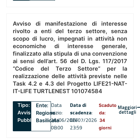
Avviso di manifestazione di interesse
rivolto a enti del terzo settore, senza
scopo di lucro, impegnati in attività non
economiche di interesse generale,
finalizzato alla stipula di una convenzione
ai sensi dell’art. 56 del D. Lgs. 117/2017
“Codice del Terzo Settore” per la
realizzazione delle attività previste nelle
Task 4.2 e 4.3 del Progetto LIFE21-NAT-
IT-LIFE TURTLENEST 101074584
Data
Data di
Tipo:
Ente:
Scaduto
Maggiori
dettagli
inizio:
scadenza
:
Avviso
Regione
da:
26/06/2026
06/07/2026
Pubblico
Basilicata
34
08:00
23:59
giorni