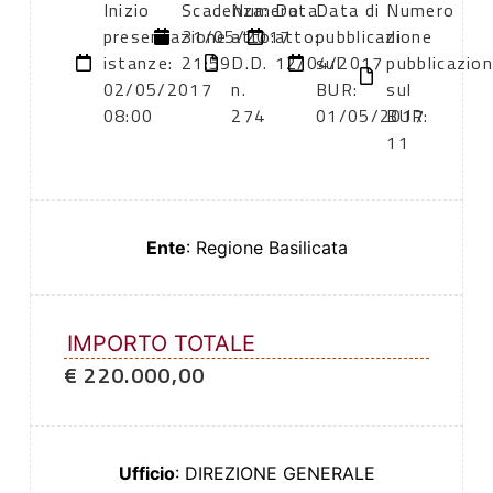
Inizio
Scadenza:
Numero
Data
Data di
Numero
presentazione
31/05/2017
atto:
atto:
pubblicazione
di
istanze:
21:59
D.D.
12/04/2017
sul
pubblicazio
02/05/2017
n.
BUR:
sul
08:00
274
01/05/2017
BUR:
11
Ente
: Regione Basilicata
IMPORTO TOTALE
€ 220.000,00
Ufficio
: DIREZIONE GENERALE