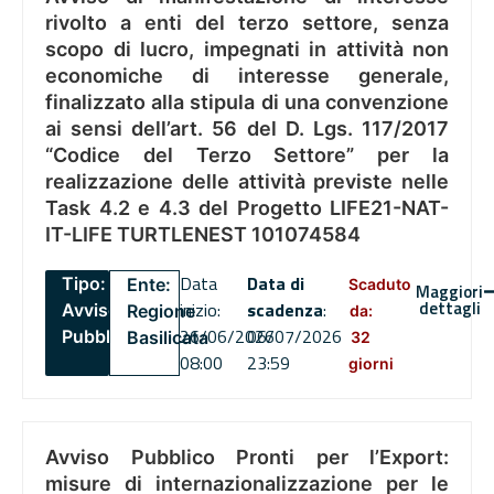
rivolto a enti del terzo settore, senza
scopo di lucro, impegnati in attività non
economiche di interesse generale,
finalizzato alla stipula di una convenzione
ai sensi dell’art. 56 del D. Lgs. 117/2017
“Codice del Terzo Settore” per la
realizzazione delle attività previste nelle
Task 4.2 e 4.3 del Progetto LIFE21-NAT-
IT-LIFE TURTLENEST 101074584
Data
Data di
Tipo:
Ente:
Scaduto
Maggiori
dettagli
inizio:
scadenza
:
Avviso
Regione
da:
26/06/2026
06/07/2026
Pubblico
Basilicata
32
08:00
23:59
giorni
Avviso Pubblico Pronti per l’Export:
misure di internazionalizzazione per le