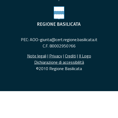
PEC: AOO-giunta@cert.regione.basilicata.it
C.F. 80002950766
Note legali
|
Privacy
|
Crediti
|
Il Logo
Dichiarazione di accessibilità
©2010 Regione Basilicata