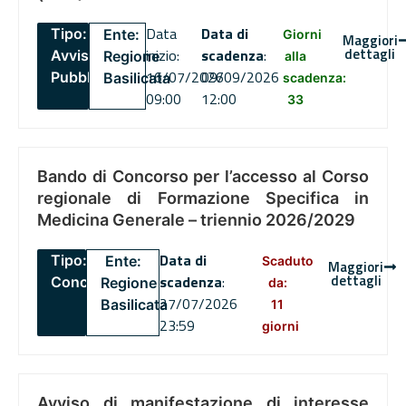
Data
Data di
Tipo:
Ente:
Giorni
Maggiori
dettagli
inizio:
scadenza
:
Avviso
Regione
alla
16/07/2026
09/09/2026
Pubblico
Basilicata
scadenza:
09:00
12:00
33
Bando di Concorso per l’accesso al Corso
regionale di Formazione Specifica in
Medicina Generale – triennio 2026/2029
Data di
Tipo:
Ente:
Scaduto
Maggiori
dettagli
scadenza
:
Concorsi
Regione
da:
27/07/2026
Basilicata
11
23:59
giorni
Avviso di manifestazione di interesse