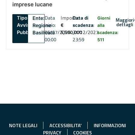
imprese lucane
Data
Importo
Data di
Tipo:
Ente:
Giorni
Maggiori
dettagli
inizio:
€
scadenza
:
Avviso
Regione
alla
06/07/2026
5,500,000
31/12/2027
Pubblico
Basilicata
scadenza:
00:00
23:59
511
NOTE LEGALI
ACCESSIBILITA'
INFORMAZIONI
PRIVACY
COOKIES