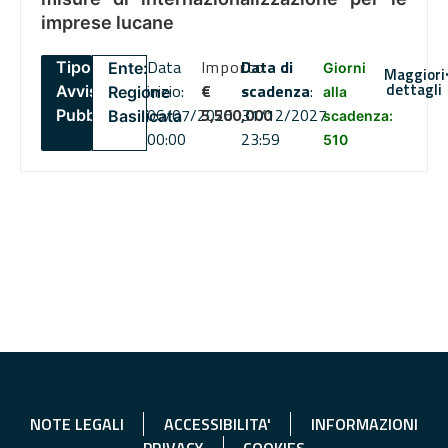
imprese lucane
Data
Importo
Data di
Tipo:
Ente:
Giorni
Maggiori
dettagli
inizio:
€
scadenza
:
Avviso
Regione
alla
06/07/2026
5,500,000
31/12/2027
Pubblico
Basilicata
scadenza:
00:00
23:59
510
NOTE LEGALI
ACCESSIBILITA'
INFORMAZIONI
PRIVACY
COOKIES