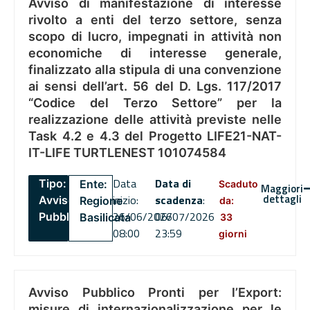
Avviso di manifestazione di interesse
rivolto a enti del terzo settore, senza
scopo di lucro, impegnati in attività non
economiche di interesse generale,
finalizzato alla stipula di una convenzione
ai sensi dell’art. 56 del D. Lgs. 117/2017
“Codice del Terzo Settore” per la
realizzazione delle attività previste nelle
Task 4.2 e 4.3 del Progetto LIFE21-NAT-
IT-LIFE TURTLENEST 101074584
Data
Data di
Tipo:
Ente:
Scaduto
Maggiori
dettagli
inizio:
scadenza
:
Avviso
Regione
da:
26/06/2026
06/07/2026
Pubblico
Basilicata
33
08:00
23:59
giorni
Avviso Pubblico Pronti per l’Export:
misure di internazionalizzazione per le