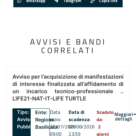
WhatsApp
Telegram
Copia link
AVVISI E BANDI
CORRELATI
Avviso per l’acquisizione di manifestazioni
di interesse finalizzata all’affidamento di
un incarico tecnico-professionale ..
LIFE21-NAT-IT-LIFE TURTLE
Data
Data di
Tipo:
Ente:
Scaduto
Maggiori
dettagli
inizio:
scadenza
:
Avviso
Regione
da:
22/07/2026
06/08/2026
Pubblico
Basilicata
2
09:00
23:59
giorni