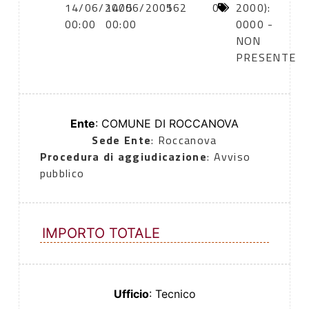
14/06/2005
14/06/2005
162
0
2000):
00:00
00:00
0000 -
NON
PRESENTE
Ente
: COMUNE DI ROCCANOVA
Sede Ente
: Roccanova
Procedura di aggiudicazione
: Avviso
pubblico
IMPORTO TOTALE
Ufficio
: Tecnico