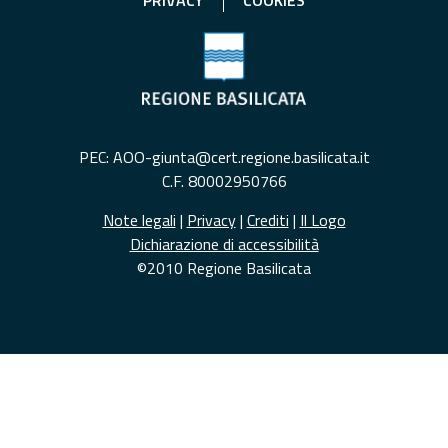
PEC: AOO-giunta@cert.regione.basilicata.it
C.F. 80002950766
Note legali
|
Privacy
|
Crediti
|
Il Logo
Dichiarazione di accessibilità
©2010 Regione Basilicata