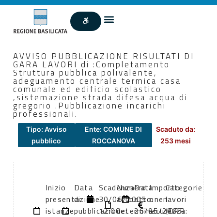
AVVISO PUBBLICAZIONE RISULTATI DI
GARA LAVORI di :Completamento
Struttura pubblica polivalente,
adeguamento centrale termica casa
comunale ed edificio scolastico
,sistemazione strada difesa acqua di
gregorio .Pubblicazione incarichi
professionali.
Tipo: Avviso
Ente: COMUNE DI
Scaduto da:
pubblico
ROCCANOVA
253 mesi
Inizio
Data
Scadenza:
Numero
Data
Importo
Categorie
presentazione
di
30/06/2005
atto:
atto:
oneri
lavori
istanze:
pubblicazione:
12:00
determine
26/05/2005
sicurezza:
(DPR