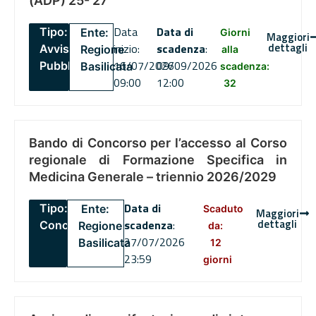
(ADP) 25- 27
Data
Data di
Tipo:
Ente:
Giorni
Maggiori
dettagli
inizio:
scadenza
:
Avviso
Regione
alla
16/07/2026
09/09/2026
Pubblico
Basilicata
scadenza:
09:00
12:00
32
Bando di Concorso per l’accesso al Corso
regionale di Formazione Specifica in
Medicina Generale – triennio 2026/2029
Data di
Tipo:
Ente:
Scaduto
Maggiori
dettagli
scadenza
:
Concorsi
Regione
da:
27/07/2026
Basilicata
12
23:59
giorni