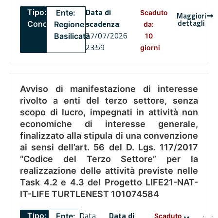
Data di
Tipo:
Ente:
Scaduto
Maggiori
dettagli
scadenza
:
Concorsi
Regione
da:
27/07/2026
Basilicata
10
23:59
giorni
Avviso di manifestazione di interesse
rivolto a enti del terzo settore, senza
scopo di lucro, impegnati in attività non
economiche di interesse generale,
finalizzato alla stipula di una convenzione
ai sensi dell’art. 56 del D. Lgs. 117/2017
“Codice del Terzo Settore” per la
realizzazione delle attività previste nelle
Task 4.2 e 4.3 del Progetto LIFE21-NAT-
IT-LIFE TURTLENEST 101074584
Data
Data di
Tipo:
Ente:
Scaduto