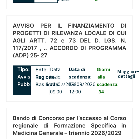
AVVISO PER IL FINANZIAMENTO DI
PROGETTI DI RILEVANZA LOCALE DI CUI
AGLI ARTT. 72 e 73 DEL D. LGS. N.
117/2017 , .. ACCORDO DI PROGRAMMA
(ADP) 25- 27
Data
Data di
Tipo:
Ente:
Giorni
Maggiori
dettagli
inizio:
scadenza
:
Avviso
Regione
alla
16/07/2026
09/09/2026
Pubblico
Basilicata
scadenza:
09:00
12:00
34
Bando di Concorso per l’accesso al Corso
regionale di Formazione Specifica in
Medicina Generale – triennio 2026/2029