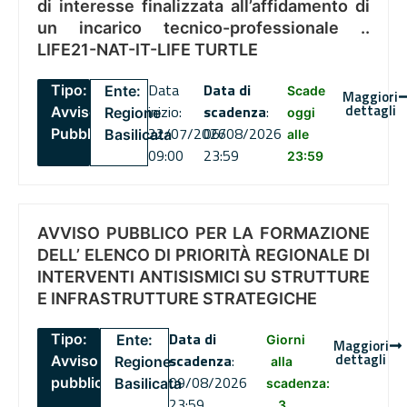
di interesse finalizzata all’affidamento di
un incarico tecnico-professionale ..
LIFE21-NAT-IT-LIFE TURTLE
Data
Data di
Tipo:
Ente:
Scade
Maggiori
dettagli
inizio:
scadenza
:
Avviso
Regione
oggi
22/07/2026
06/08/2026
Pubblico
Basilicata
alle
09:00
23:59
23:59
AVVISO PUBBLICO PER LA FORMAZIONE
DELL’ ELENCO DI PRIORITÀ REGIONALE DI
INTERVENTI ANTISISMICI SU STRUTTURE
E INFRASTRUTTURE STRATEGICHE
Data di
Tipo:
Ente:
Giorni
Maggiori
dettagli
scadenza
:
Avviso
Regione
alla
09/08/2026
pubblico
Basilicata
scadenza:
23:59
3