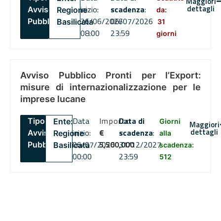
Maggiori
dettagli
inizio:
scadenza
:
Avviso
Regione
da:
26/06/2026
06/07/2026
Pubblico
Basilicata
31
08:00
23:59
giorni
Avviso Pubblico Pronti per l’Export:
misure di internazionalizzazione per le
imprese lucane
Data
Importo
Data di
Tipo:
Ente:
Giorni
Maggiori
dettagli
inizio:
€
scadenza
:
Avviso
Regione
alla
06/07/2026
5,500,000
31/12/2027
Pubblico
Basilicata
scadenza:
00:00
23:59
512