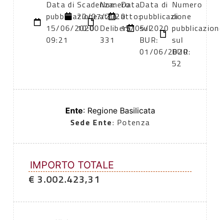
Data di
Scadenza:
Numero
Data
Data di
Numero
pubblicazione:
20/07/2020
atto:
atto:
pubblicazione
di
15/06/2020
10:00
Delibera
15/05/2020
sul
pubblicazion
09:21
331
BUR:
sul
01/06/2020
BUR:
52
Ente
: Regione Basilicata
Sede Ente
: Potenza
IMPORTO TOTALE
€ 3.002.423,31