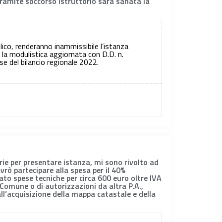
tramite soccorso istruttorio sarà sanata la
blico, renderanno inammissibile l’istanza
o la modulistica aggiornata con D.D. n.
e del bilancio regionale 2022.
rie per presentare istanza, mi sono rivolto ad
vrò partecipare alla spesa per il 40%
to spese tecniche per circa 600 euro oltre IVA
l Comune o di autorizzazioni da altra P.A.,
 all’acquisizione della mappa catastale e della