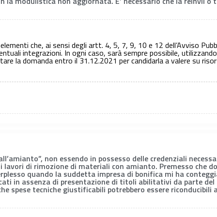
la modulistica non aggiornata. E’ necessario che la reinvii o 
 elementi che, ai sensi degli artt. 4, 5, 7, 9, 10 e 12 dell’Avviso Pub
entuali integrazioni. In ogni caso, sarà sempre possibile, utilizzand
e la domanda entro il 31.12.2021 per candidarla a valere su risors
dall’amianto”, non essendo in possesso delle credenziali necessa
e i lavori di rimozione di materiali con amianto. Premesso che do
perplesso quando la suddetta impresa di bonifica mi ha conteggia
cati in assenza di presentazione di titoli abilitativi da parte de
iche spese tecniche giustificabili potrebbero essere riconducibili