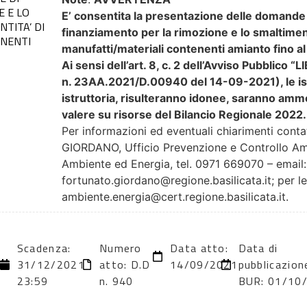
E E LO
E’ consentita la presentazione delle domande 
TITA’ DI
finanziamento per la rimozione e lo smaltiment
ENENTI
manufatti/materiali contenenti amianto fino a
Ai sensi dell’art. 8, c. 2 dell’Avviso Pubblico
n. 23AA.2021/D.00940 del 14-09-2021), le ist
istruttoria, risulteranno idonee, saranno am
valere su risorse del Bilancio Regionale 2022.
Per informazioni ed eventuali chiarimenti conta
GIORDANO, Ufficio Prevenzione e Controllo Am
Ambiente ed Energia, tel. 0971 669070 – email:
fortunato.giordano@regione.basilicata.it; per l
ambiente.energia@cert.regione.basilicata.it.
Scadenza:
Numero
Data atto:
Data di
31/12/2021
atto: D.D
14/09/2021
pubblicazion
23:59
n. 940
BUR: 01/10