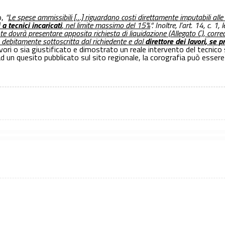
o,
“
Le spese ammissibili […] riguardano costi direttamente imputabili alle
a tecnici incaricati
, nel limite massimo del 15%
“. Inoltre, l’art. 14, c. 
ente dovrà presentare apposita richiesta di liquidazione (Allegato C), co
a debitamente sottoscritta dal richiedente e dal
direttore dei lavori, se 
 lavori o sia giustificato e dimostrato un reale intervento del tecnico
ad un quesito pubblicato sul sito regionale, la corografia può essere