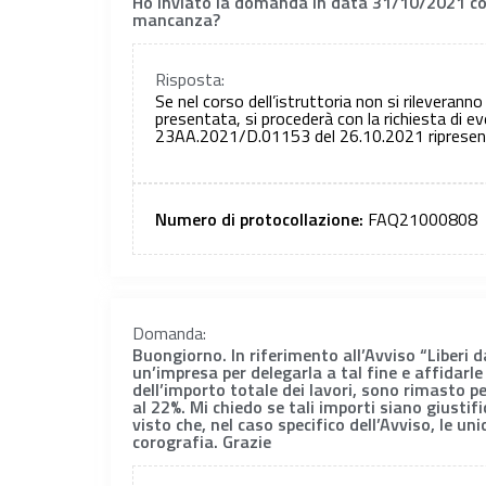
Ho inviato la domanda in data 31/10/2021 con 
mancanza?
Risposta:
Se nel corso dell’istruttoria non si rileveranno
presentata, si procederà con la richiesta di ev
23AA.2021/D.01153 del 26.10.2021 ripresentar
Numero di protocollazione:
FAQ21000808
Domanda:
Buongiorno. In riferimento all’Avviso “Liberi 
un’impresa per delegarla a tal fine e affidarl
dell’importo totale dei lavori, sono rimasto 
al 22%. Mi chiedo se tali importi siano giustifi
visto che, nel caso specifico dell’Avviso, le un
corografia. Grazie