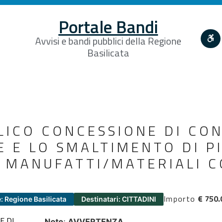
Portale Bandi
Avvisi e bandi pubblici della Regione
Basilicata
LICO CONCESSIONE DI CON
E E LO SMALTIMENTO DI P
I MANUFATTI/MATERIALI 
Importo
€ 750.
: Regione Basilicata
Destinatari: CITTADINI
E DI
Note
:
AVVERTENZA