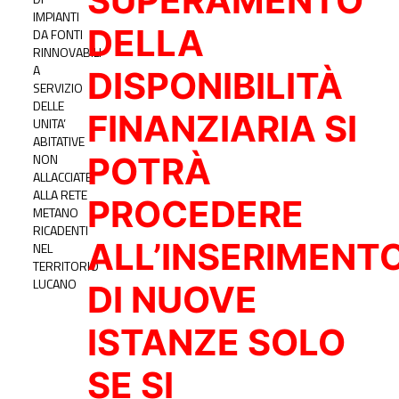
SUPERAMENTO
IMPIANTI
DELLA
DA FONTI
RINNOVABILI
A
DISPONIBILITÀ
SERVIZIO
DELLE
FINANZIARIA SI
UNITA’
ABITATIVE
NON
POTRÀ
ALLACCIATE
ALLA RETE
PROCEDERE
METANO
RICADENTI
ALL’INSERIMENT
NEL
TERRITORIO
LUCANO
DI NUOVE
ISTANZE SOLO
SE SI