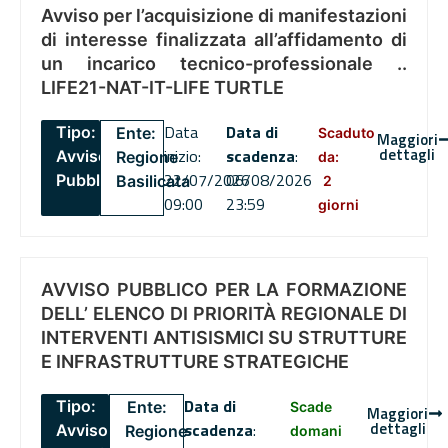
Avviso per l’acquisizione di manifestazioni
di interesse finalizzata all’affidamento di
un incarico tecnico-professionale ..
LIFE21-NAT-IT-LIFE TURTLE
Data
Data di
Tipo:
Ente:
Scaduto
Maggiori
dettagli
inizio:
scadenza
:
Avviso
Regione
da:
22/07/2026
06/08/2026
Pubblico
Basilicata
2
09:00
23:59
giorni
AVVISO PUBBLICO PER LA FORMAZIONE
DELL’ ELENCO DI PRIORITÀ REGIONALE DI
INTERVENTI ANTISISMICI SU STRUTTURE
E INFRASTRUTTURE STRATEGICHE
Data di
Tipo:
Ente:
Scade
Maggiori
dettagli
scadenza
:
Avviso
Regione
domani