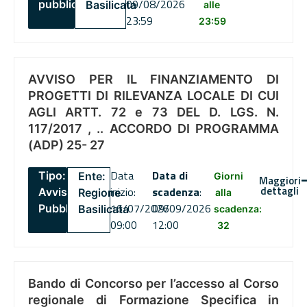
09/08/2026
pubblico
Basilicata
alle
23:59
23:59
AVVISO PER IL FINANZIAMENTO DI
PROGETTI DI RILEVANZA LOCALE DI CUI
AGLI ARTT. 72 e 73 DEL D. LGS. N.
117/2017 , .. ACCORDO DI PROGRAMMA
(ADP) 25- 27
Data
Data di
Tipo:
Ente:
Giorni
Maggiori
dettagli
inizio:
scadenza
:
Avviso
Regione
alla
16/07/2026
09/09/2026
Pubblico
Basilicata
scadenza:
09:00
12:00
32
Bando di Concorso per l’accesso al Corso
regionale di Formazione Specifica in