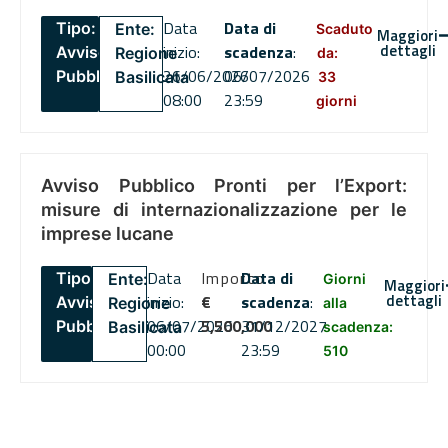
Data
Data di
Tipo:
Ente:
Scaduto
Maggiori
dettagli
inizio:
scadenza
:
Avviso
Regione
da:
26/06/2026
06/07/2026
Pubblico
Basilicata
33
08:00
23:59
giorni
Avviso Pubblico Pronti per l’Export:
misure di internazionalizzazione per le
imprese lucane
Data
Importo
Data di
Tipo:
Ente:
Giorni
Maggiori
dettagli
inizio:
€
scadenza
:
Avviso
Regione
alla
06/07/2026
5,500,000
31/12/2027
Pubblico
Basilicata
scadenza:
00:00
23:59
510