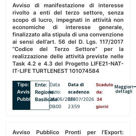
Avviso di manifestazione di interesse
rivolto a enti del terzo settore, senza
scopo di lucro, impegnati in attività non
economiche di interesse generale,
finalizzato alla stipula di una convenzione
ai sensi dell’art. 56 del D. Lgs. 117/2017
“Codice del Terzo Settore” per la
realizzazione delle attività previste nelle
Task 4.2 e 4.3 del Progetto LIFE21-NAT-
IT-LIFE TURTLENEST 101074584
Data
Data di
Tipo:
Ente:
Scaduto
Maggiori
dettagli
inizio:
scadenza
:
Avviso
Regione
da:
26/06/2026
06/07/2026
Pubblico
Basilicata
34
08:00
23:59
giorni
Avviso Pubblico Pronti per l’Export: