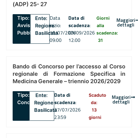
(ADP) 25- 27
Data
Data di
Tipo:
Ente:
Giorni
Maggiori
dettagli
inizio:
scadenza
:
Avviso
Regione
alla
16/07/2026
09/09/2026
Pubblico
Basilicata
scadenza:
09:00
12:00
31
Bando di Concorso per l’accesso al Corso
regionale di Formazione Specifica in
Medicina Generale – triennio 2026/2029
Data di
Tipo:
Ente:
Scaduto
Maggiori
dettagli
scadenza
:
Concorsi
Regione
da:
27/07/2026
Basilicata
13
23:59
giorni