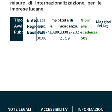
misure di internazionalizzazione per le
imprese lucane
Data
Importo
Data di
Tipo:
Ente:
Giorni
Maggiori
dettagli
inizio:
€
scadenza
:
Avviso
Regione
alla
06/07/2026
5,500,000
31/12/2027
Pubblico
Basilicata
scadenza:
00:00
23:59
509
NOTE LEGALI
ACCESSIBILITA'
INFORMAZIONI