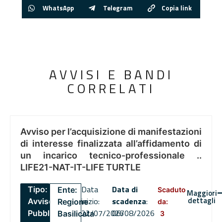
WhatsApp
Telegram
Copia link
AVVISI E BANDI
CORRELATI
Avviso per l’acquisizione di manifestazioni
di interesse finalizzata all’affidamento di
un incarico tecnico-professionale ..
LIFE21-NAT-IT-LIFE TURTLE
Data
Data di
Tipo:
Ente:
Scaduto
Maggiori
dettagli
inizio:
scadenza
:
Avviso
Regione
da:
22/07/2026
06/08/2026
Pubblico
Basilicata
3