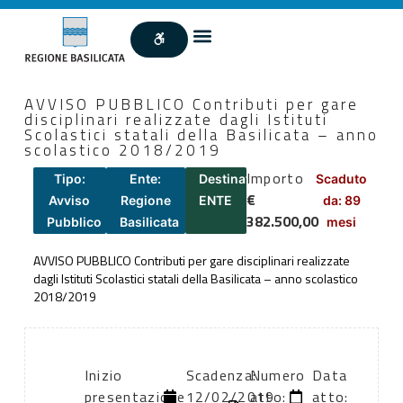
AVVISO PUBBLICO Contributi per gare
disciplinari realizzate dagli Istituti
Scolastici statali della Basilicata – anno
scolastico 2018/2019
Importo
Tipo:
Ente:
Destinatari:
Scaduto
€
Avviso
Regione
ENTE
da: 89
382.500,00
Pubblico
Basilicata
mesi
AVVISO PUBBLICO Contributi per gare disciplinari realizzate
dagli Istituti Scolastici statali della Basilicata – anno scolastico
2018/2019
Inizio
Scadenza:
Numero
Data
presentazione
12/02/2019
atto:
atto: